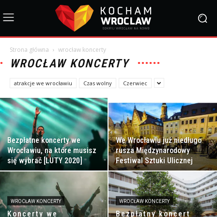
Strona główna
wrocław koncerty
WROCŁAW KONCERTY
atrakcje we wrocławiu
Czas wolny
Czerwiec
Bezpłatne koncerty we
We Wrocławiu już niedługo
Wrocławiu, na które musisz
rusza Międzynarodowy
się wybrać [LUTY 2020]
Festiwal Sztuki Ulicznej
WROCŁAW KONCERTY
WROCŁAW KONCERTY
Koncerty we
Bezpłatny koncert