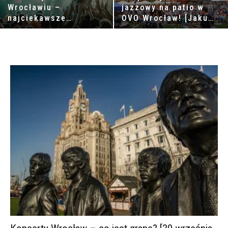
Wrocławiu –
jazzowy na patio w
najciekawsze
OVO Wrocław! [Jakub
wydarzenia muzyczne
Luboiński Band]
w czerwcu!