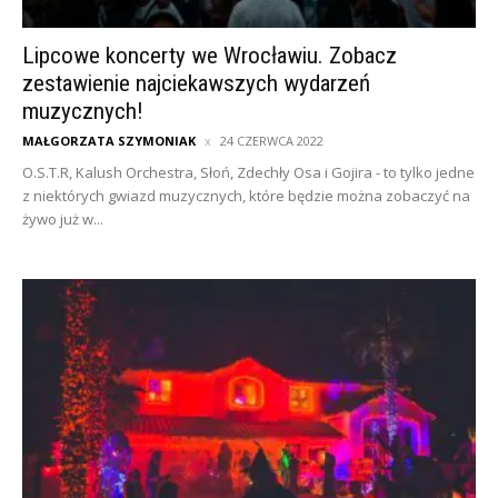
Lipcowe koncerty we Wrocławiu. Zobacz
zestawienie najciekawszych wydarzeń
muzycznych!
MAŁGORZATA SZYMONIAK
24 CZERWCA 2022
O.S.T.R, Kalush Orchestra, Słoń, Zdechły Osa i Gojira - to tylko jedne
z niektórych gwiazd muzycznych, które będzie można zobaczyć na
żywo już w...