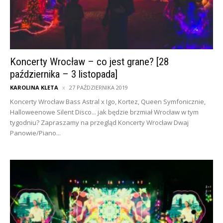
Koncerty Wrocław – co jest grane? [28
października – 3 listopada]
KAROLINA KLETA
27 PAŹDZIERNIKA 2019
Koncerty Wrocław Bass Astral x Igo, Kortez, Queen Symfonicznie,
Halloweenowe Silent Disco... jak będzie brzmiał Wrocław w tym
tygodniu? Zapraszamy na przegląd Koncerty Wrocław Dwaj
Panowie/Piano...