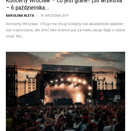
Koncerty Wrocław – co jest grane? [30 września
– 6 października...
KAROLINA KLETA
30 WRZEŚNIA 2019
Koncerty Wrocław Chcąc nie chcąc kolejny rok akademicki właśnie
się rozpoczyna, ale choć lato w teorii już za nami, wciąż daje o sobie
znać. Nic...