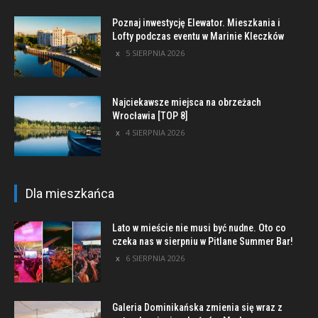
Poznaj inwestycję Elewator. Mieszkania i
Lofty podczas eventu w Marinie Kleczków
5 SIERPNIA 2026
Najciekawsze miejsca na obrzeżach
Wrocławia [TOP 8]
4 SIERPNIA 2026
Dla mieszkańca
Lato w mieście nie musi być nudne. Oto co
czeka nas w sierpniu w Pitlane Summer Bar!
6 SIERPNIA 2026
Galeria Dominikańska zmienia się wraz z