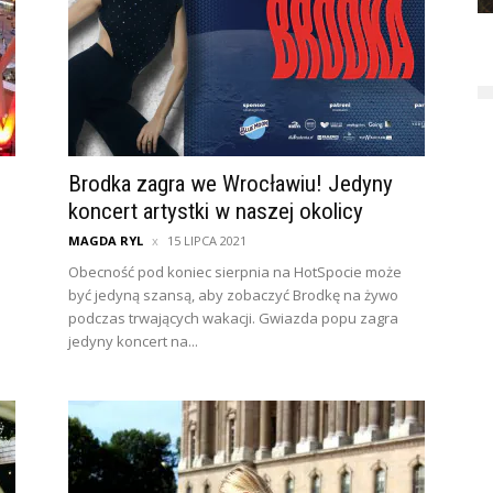
Brodka zagra we Wrocławiu! Jedyny
koncert artystki w naszej okolicy
MAGDA RYL
15 LIPCA 2021
Obecność pod koniec sierpnia na HotSpocie może
być jedyną szansą, aby zobaczyć Brodkę na żywo
podczas trwających wakacji. Gwiazda popu zagra
jedyny koncert na...