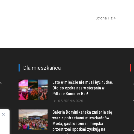
Strona 1 z 4
Dla mieszkańca
e.
Lato w mieście nie musi być nudne.
Oto co czeka nas w sierpniu w
Pitlane Summer Bar!
6 SIERPNIA 2026
Galeria Dominikańska zmienia się
u
wraz z potrzebami mieszkańców.
Moda, gastronomia i miejska
przestrzeń spotkań zyskują na