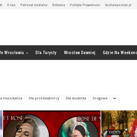
kt
O nas
Patronat medialny
Reklama
Polityka Prywatności
kochampoznan.pl
We Wrocławiu
Dla Turysty
Wrocław Dawniej
Gdzie Na Weeken
la mieszkańca
Dla przedsiębiorcy
Dla studenta
Drogowe
EVENTS