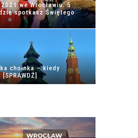
i 2021 we Wrocławiu. 5
gdzie spotkasz Świętego
ka choinka – kiedy
? [SPRAWDŹ]