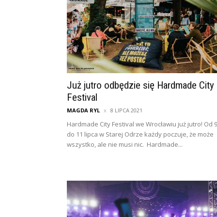
Już jutro odbędzie się Hardmade City
Festival
MAGDA RYL
8 LIPCA 2021
Hardmade City Festival we Wrocławiu już jutro! Od 
do 11 lipca w Starej Odrze każdy poczuje, że może
wszystko, ale nie musi nic. Hardmade...