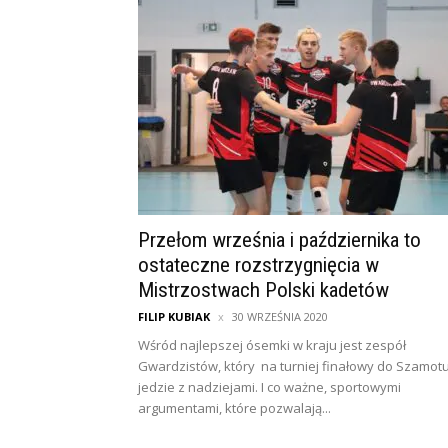
Przełom września i października to
ostateczne rozstrzygnięcia w
Mistrzostwach Polski kadetów
FILIP KUBIAK
30 WRZEŚNIA 2020
Wśród najlepszej ósemki w kraju jest zespół
Gwardzistów, który na turniej finałowy do Szamotu
jedzie z nadziejami. I co ważne, sportowymi
argumentami, które pozwalają...