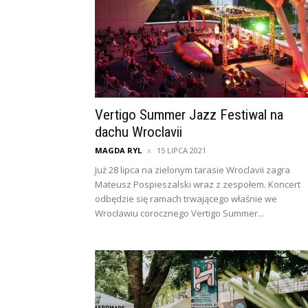
Vertigo Summer Jazz Festiwal na
dachu Wroclavii
MAGDA RYL
15 LIPCA 2021
Już 28 lipca na zielonym tarasie Wroclavii zagra
Mateusz Pospieszalski wraz z zespołem. Koncert
odbędzie się ramach trwającego właśnie we
Wrocławiu corocznego Vertigo Summer...