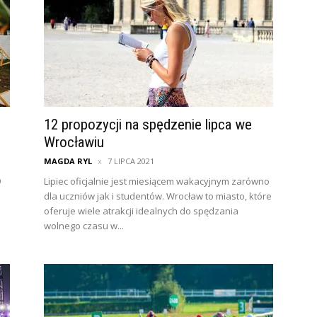
12 propozycji na spędzenie lipca we
Wrocławiu
MAGDA RYL
7 LIPCA 2021
9
Lipiec oficjalnie jest miesiącem wakacyjnym zarówno
dla uczniów jak i studentów. Wrocław to miasto, które
oferuje wiele atrakcji idealnych do spędzania
wolnego czasu w...