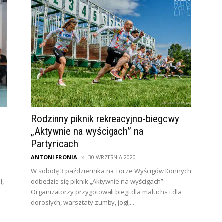
Rodzinny piknik rekreacyjno-biegowy
„Aktywnie na wyścigach” na
Partynicach
ANTONI FRONIA
30 WRZEŚNIA 2020
W sobotę 3 października na Torze Wyścigów Konnych
ł,
odbędzie się piknik „Aktywnie na wyścigach”.
Organizatorzy przygotowali biegi dla malucha i dla
dorosłych, warsztaty zumby, jogi,...