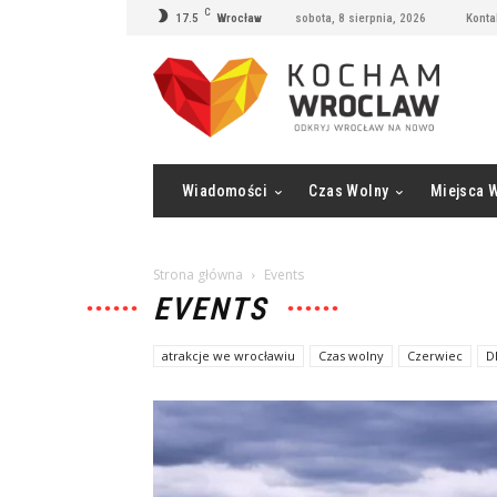
C
17.5
Wrocław
sobota, 8 sierpnia, 2026
Konta
Wiadomości
Czas Wolny
Miejsca 
Strona główna
Events
EVENTS
atrakcje we wrocławiu
Czas wolny
Czerwiec
D