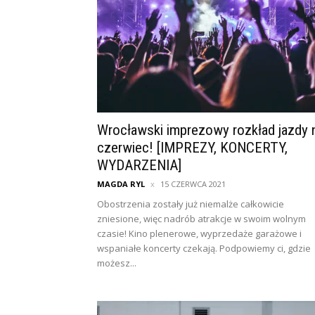
Wrocławski imprezowy rozkład jazdy 
czerwiec! [IMPREZY, KONCERTY,
WYDARZENIA]
MAGDA RYL
15 CZERWCA 2021
Obostrzenia zostały już niemalże całkowicie
zniesione, więc nadrób atrakcje w swoim wolnym
czasie! Kino plenerowe, wyprzedaże garażowe i
wspaniałe koncerty czekają. Podpowiemy ci, gdzie
możesz...