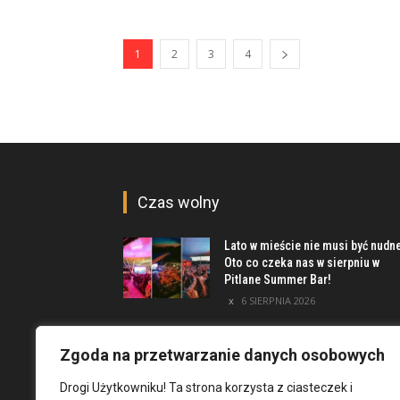
1
2
3
4
Czas wolny
Lato w mieście nie musi być nudn
Oto co czeka nas w sierpniu w
Pitlane Summer Bar!
6 SIERPNIA 2026
Poznaj inwestycję Elewator.
Mieszkania i Lofty podczas event
Zgoda na przetwarzanie danych osobowych
w Marinie Kleczków
Drogi Użytkowniku! Ta strona korzysta z ciasteczek i
5 SIERPNIA 2026