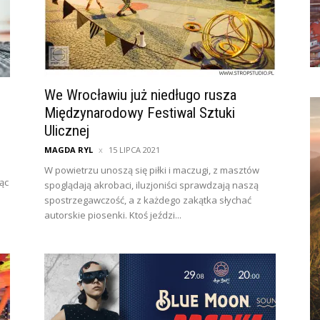
We Wrocławiu już niedługo rusza
Międzynarodowy Festiwal Sztuki
Ulicznej
MAGDA RYL
15 LIPCA 2021
i
W powietrzu unoszą się piłki i maczugi, z masztów
ąc
spoglądają akrobaci, iluzjoniści sprawdzają naszą
spostrzegawczość, a z każdego zakątka słychać
autorskie piosenki. Ktoś jeździ...