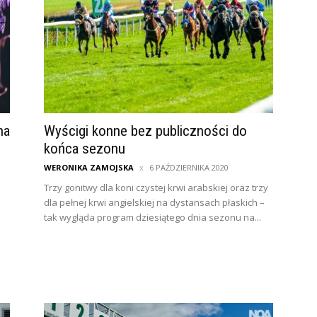
na
Wyścigi konne bez publiczności do
końca sezonu
WERONIKA ZAMOJSKA
6 PAŹDZIERNIKA 2020
Trzy gonitwy dla koni czystej krwi arabskiej oraz trzy
dla pełnej krwi angielskiej na dystansach płaskich –
tak wygląda program dziesiątego dnia sezonu na...