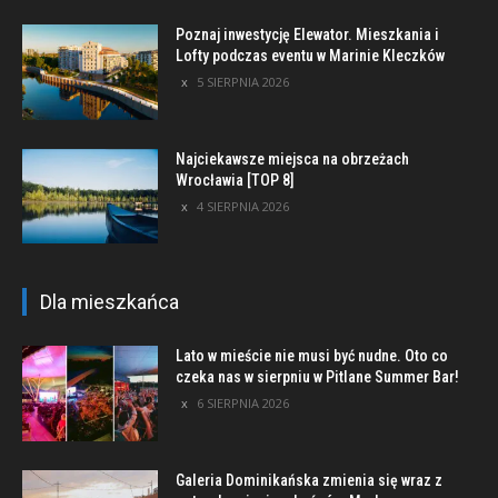
Poznaj inwestycję Elewator. Mieszkania i
Lofty podczas eventu w Marinie Kleczków
5 SIERPNIA 2026
Najciekawsze miejsca na obrzeżach
Wrocławia [TOP 8]
4 SIERPNIA 2026
Dla mieszkańca
Lato w mieście nie musi być nudne. Oto co
czeka nas w sierpniu w Pitlane Summer Bar!
6 SIERPNIA 2026
Galeria Dominikańska zmienia się wraz z