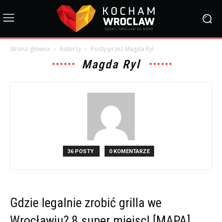
Strona główna
Autorzy
Posty przez Magda Ryl
Magda Ryl
36 POSTY
0 KOMENTARZE
Gdzie legalnie zrobić grilla we
Wrocławiu? 8 super miejsc! [MAPA]