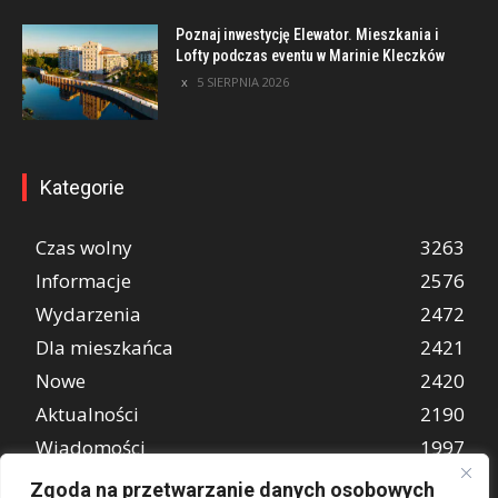
Poznaj inwestycję Elewator. Mieszkania i
Lofty podczas eventu w Marinie Kleczków
5 SIERPNIA 2026
Kategorie
Czas wolny
3263
Informacje
2576
Wydarzenia
2472
Dla mieszkańca
2421
Nowe
2420
Aktualności
2190
Wiadomości
1997
REKLAMA
849
Zgoda na przetwarzanie danych osobowych