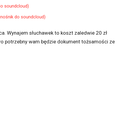
do soundcloud)
dnośnik do soundcloud)
ca. Wynajem słuchawek to koszt zaledwie 20 zł
wo potrzebny wam będzie dokument tożsamości ze