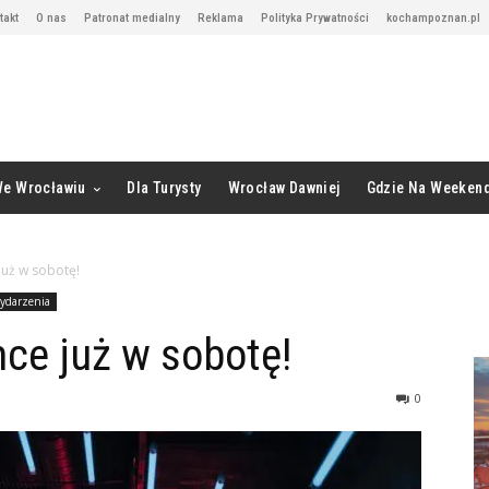
takt
O nas
Patronat medialny
Reklama
Polityka Prywatności
kochampoznan.pl
We Wrocławiu
Dla Turysty
Wrocław Dawniej
Gdzie Na Weeken
już w sobotę!
ydarzenia
mce już w sobotę!
0