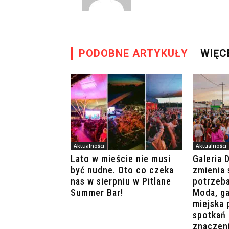
PODOBNE ARTYKUŁY
WIĘC
Aktualności
Aktualności
Lato w mieście nie musi
Galeria 
być nudne. Oto co czeka
zmienia 
nas w sierpniu w Pitlane
potrzeb
Summer Bar!
Moda, ga
miejska 
spotkań 
znaczen