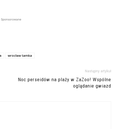
Sponsorowane
a
wrocław tamka
Następny artykuł
Noc perseidów na plaży w ZaZoo! Wspólne
oglądanie gwiazd