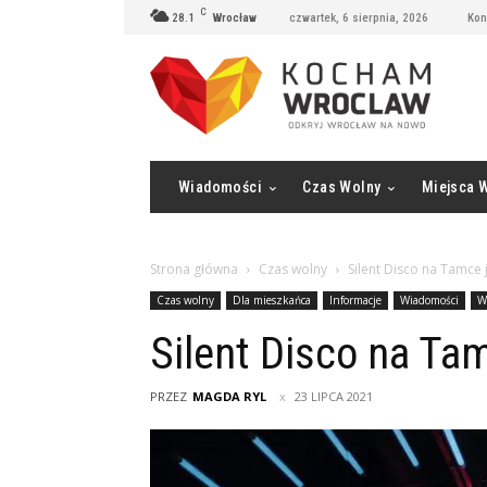
C
28.1
Wrocław
czwartek, 6 sierpnia, 2026
Kon
Wiadomości
Czas Wolny
Miejsca 
Strona główna
Czas wolny
Silent Disco na Tamce 
Czas wolny
Dla mieszkańca
Informacje
Wiadomości
W
Silent Disco na Ta
PRZEZ
MAGDA RYL
23 LIPCA 2021