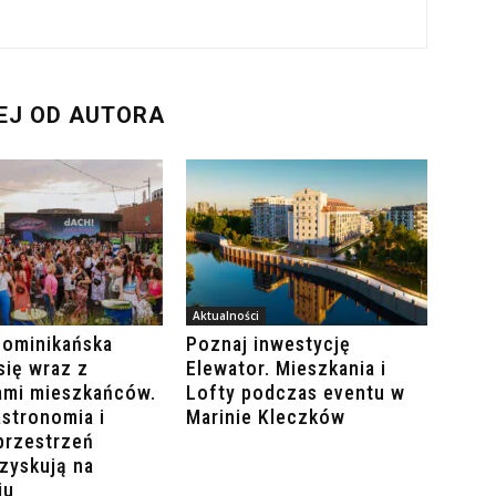
EJ OD AUTORA
Aktualności
Dominikańska
Poznaj inwestycję
się wraz z
Elewator. Mieszkania i
ami mieszkańców.
Lofty podczas eventu w
stronomia i
Marinie Kleczków
przestrzeń
zyskują na
iu