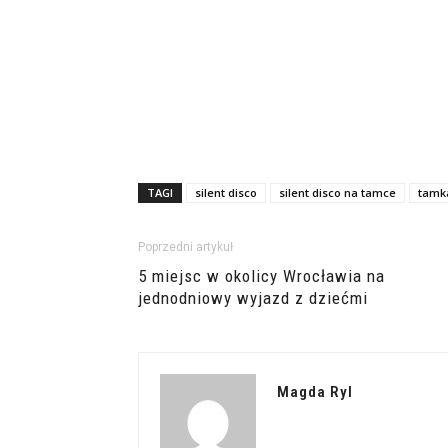
TAGI
silent disco
silent disco na tamce
tamk
Poprzedni artykuł
5 miejsc w okolicy Wrocławia na
jednodniowy wyjazd z dziećmi
Magda Ryl