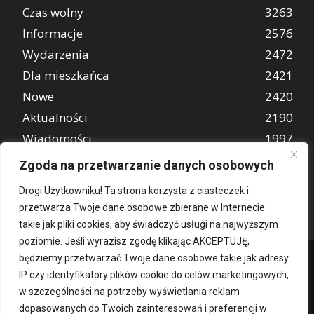
Czas wolny
3263
Informacje
2576
Wydarzenia
2472
Dla mieszkańca
2421
Nowe
2420
Aktualności
2190
Wiadomości
1997
REKLAMA
849
Zgoda na przetwarzanie danych osobowych
Atrakcje turystyczne
670
Drogi Użytkowniku! Ta strona korzysta z ciasteczek i
przetwarza Twoje dane osobowe zbierane w Internecie:
takie jak pliki cookies, aby świadczyć usługi na najwyższym
poziomie. Jeśli wyrazisz zgodę klikając AKCEPTUJĘ,
będziemy przetwarzać Twoje dane osobowe takie jak adresy
IP czy identyfikatory plików cookie do celów marketingowych,
w szczególności na potrzeby wyświetlania reklam
dopasowanych do Twoich zainteresowań i preferencji w