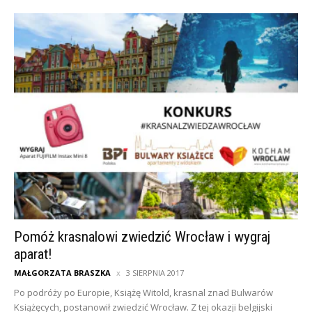
Pomóż krasnalowi zwiedzić Wrocław i wygraj
aparat!
MAŁGORZATA BRASZKA
3 SIERPNIA 2017
Po podróży po Europie, Książę Witold, krasnal znad Bulwarów
Książęcych, postanowił zwiedzić Wrocław. Z tej okazji belgijski