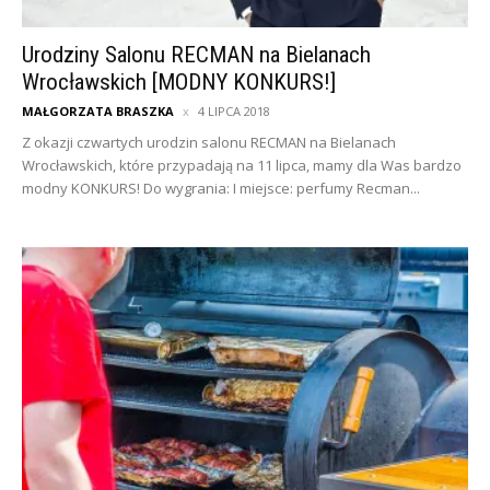
Urodziny Salonu RECMAN na Bielanach
Wrocławskich [MODNY KONKURS!]
MAŁGORZATA BRASZKA
4 LIPCA 2018
Z okazji czwartych urodzin salonu RECMAN na Bielanach
Wrocławskich, które przypadają na 11 lipca, mamy dla Was bardzo
modny KONKURS! Do wygrania: I miejsce: perfumy Recman...