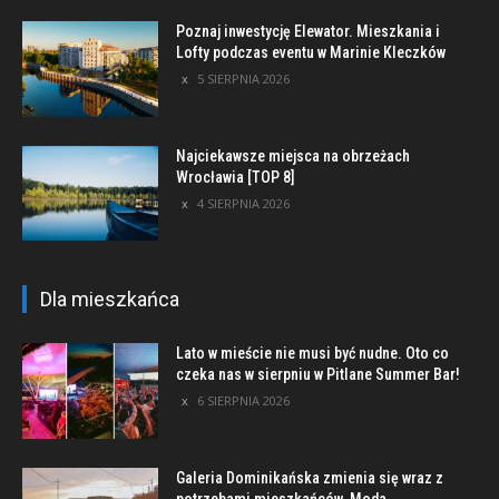
Poznaj inwestycję Elewator. Mieszkania i
Lofty podczas eventu w Marinie Kleczków
5 SIERPNIA 2026
Najciekawsze miejsca na obrzeżach
Wrocławia [TOP 8]
4 SIERPNIA 2026
Dla mieszkańca
Lato w mieście nie musi być nudne. Oto co
czeka nas w sierpniu w Pitlane Summer Bar!
6 SIERPNIA 2026
Galeria Dominikańska zmienia się wraz z