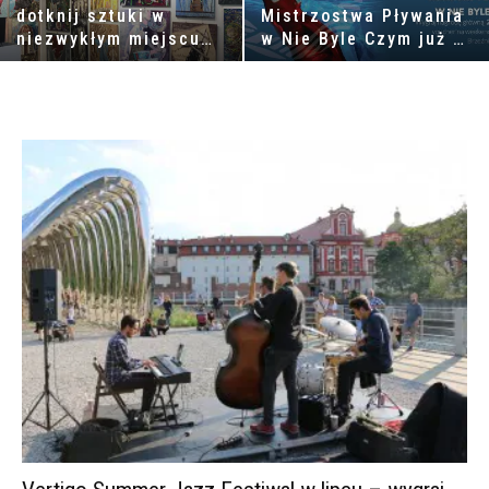
dotknij sztuki w
Mistrzostwa Pływania
niezwykłym miejscu
w Nie Byle Czym już 8
we Wrocławiu!
września. Do
[KONKURS]
wygrania nagrody o
wartości 5000 pln.