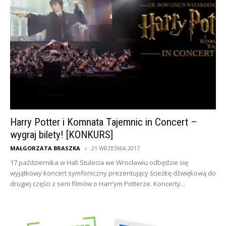
Harry Potter i Komnata Tajemnic in Concert –
wygraj bilety! [KONKURS]
MAŁGORZATA BRASZKA
21 WRZEŚNIA 2017
17 października w Hali Stulecia we Wrocławiu odbędzie się
wyjątkowy koncert symfoniczny prezentujący ścieżkę dźwiękową do
drugiej części z serii filmów o Harr’ym Potterze. Koncerty...