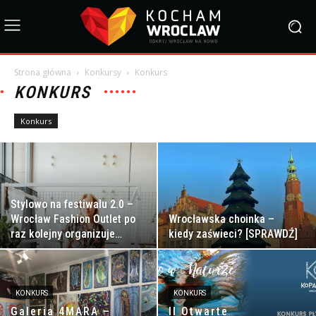
Strona główna
Konkursy
Konkurs
KONKURS
Konkurs
Stylowo na festiwalu 2.0 –
Wrocław Fashion Outlet po
Wrocławska choinka –
raz kolejny organizuje
kiedy zaświeci? [SPRAWDŹ]
konkurs na najciekawszą...
KONKURS
KONKURS
Galeria 4MARA –
II Otwarte