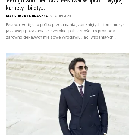
Vertigo Summer Jazz Festiwal w lipcu – wygraj
karnety i bilety...
MAŁGORZATA BRASZKA
4 LIPCA 2018
Festiwal Vertigo to próba przełamania „zamkniętych” form muzyki
Jazzowej i pokazania jej szerokiej publiczności. To promocja
zarówno ciekawych miejsc we Wrocławiu, jak i wspaniałych...