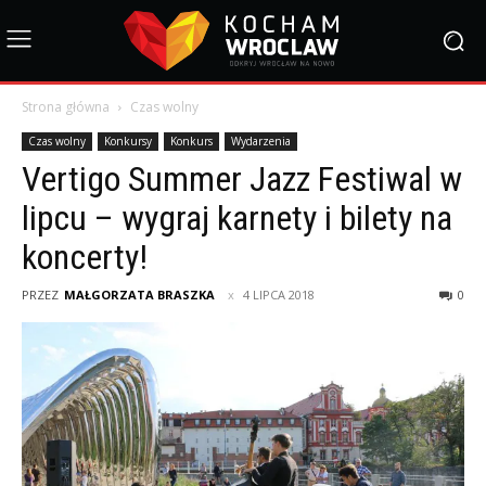
Strona główna
Czas wolny
Czas wolny
Konkursy
Konkurs
Wydarzenia
Vertigo Summer Jazz Festiwal w
lipcu – wygraj karnety i bilety na
koncerty!
PRZEZ
MAŁGORZATA BRASZKA
4 LIPCA 2018
0