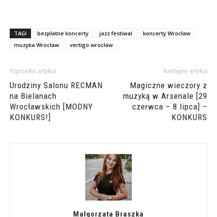
TAGI
bezpłatne koncerty
jazz festiwal
koncerty Wrocław
muzyka Wrocław
vertigo wrocław
Poprzedni artykuł
Następny artykuł
Urodziny Salonu RECMAN
Magiczne wieczory z
na Bielanach
muzyką w Arsenale [29
Wrocławskich [MODNY
czerwca – 8 lipca] –
KONKURS!]
KONKURS
Małgorzata Braszka