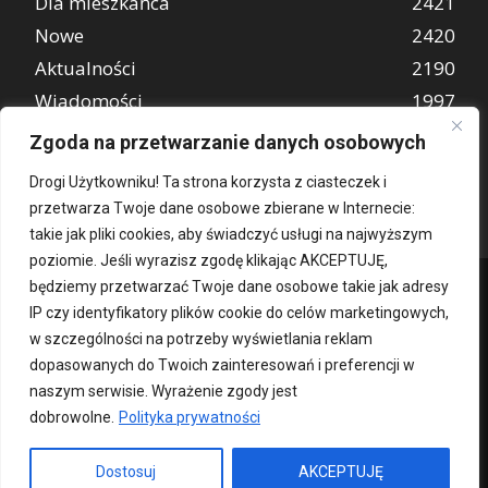
Dla mieszkańca
2421
Nowe
2420
Aktualności
2190
Wiadomości
1997
REKLAMA
849
Zgoda na przetwarzanie danych osobowych
Atrakcje turystyczne
670
Drogi Użytkowniku! Ta strona korzysta z ciasteczek i
przetwarza Twoje dane osobowe zbierane w Internecie:
takie jak pliki cookies, aby świadczyć usługi na najwyższym
poziomie. Jeśli wyrazisz zgodę klikając AKCEPTUJĘ,
będziemy przetwarzać Twoje dane osobowe takie jak adresy
IP czy identyfikatory plików cookie do celów marketingowych,
w szczególności na potrzeby wyświetlania reklam
dopasowanych do Twoich zainteresowań i preferencji w
naszym serwisie. Wyrażenie zgody jest
dobrowolne.
Polityka prywatności
Kontakt
O nas
Patronat medialny
Reklama
Polityka Prywatności
kochampoznan.pl
Dostosuj
AKCEPTUJĘ