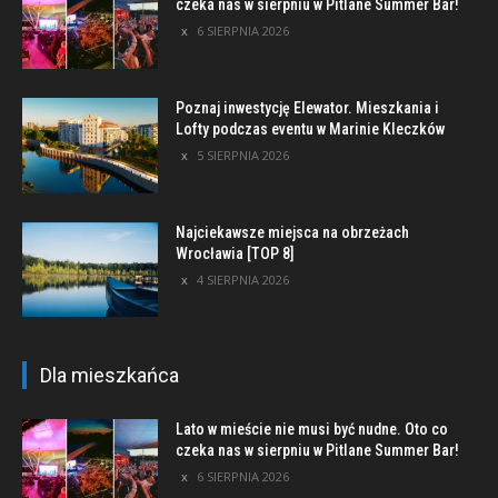
czeka nas w sierpniu w Pitlane Summer Bar!
6 SIERPNIA 2026
Poznaj inwestycję Elewator. Mieszkania i
Lofty podczas eventu w Marinie Kleczków
5 SIERPNIA 2026
Najciekawsze miejsca na obrzeżach
Wrocławia [TOP 8]
4 SIERPNIA 2026
Dla mieszkańca
Lato w mieście nie musi być nudne. Oto co
czeka nas w sierpniu w Pitlane Summer Bar!
6 SIERPNIA 2026