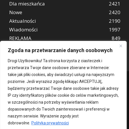
Dla mieszkańca
2421
Nowe
2420
Aktualności
2190
Wiadomości
1997
REKLAMA
849
Atrakcje turystyczne
670
Zgoda na przetwarzanie danych osobowych
Drogi Użytkowniku! Ta strona korzysta z ciasteczek i
przetwarza Twoje dane osobowe zbierane w Internecie:
takie jak pliki cookies, aby świadczyć usługi na najwyższym
poziomie. Jeśli wyrazisz zgodę klikając AKCEPTUJĘ,
będziemy przetwarzać Twoje dane osobowe takie jak adresy
IP czy identyfikatory plików cookie do celów marketingowych,
w szczególności na potrzeby wyświetlania reklam
dopasowanych do Twoich zainteresowań i preferencji w
Kontakt
O nas
Patronat medialny
Reklama
Polityka Prywatności
naszym serwisie. Wyrażenie zgody jest
kochampoznan.pl
dobrowolne.
Polityka prywatności