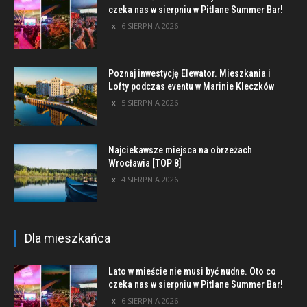
czeka nas w sierpniu w Pitlane Summer Bar!
6 SIERPNIA 2026
Poznaj inwestycję Elewator. Mieszkania i
Lofty podczas eventu w Marinie Kleczków
5 SIERPNIA 2026
Najciekawsze miejsca na obrzeżach
Wrocławia [TOP 8]
4 SIERPNIA 2026
Dla mieszkańca
Lato w mieście nie musi być nudne. Oto co
czeka nas w sierpniu w Pitlane Summer Bar!
6 SIERPNIA 2026