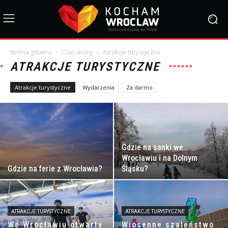
Strona główna
Czas wolny
Atrakcje turystyczne
ATRAKCJE TURYSTYCZNE
Atrakcje turystyczne
Wydarzenia
Za darmo
Gdzie na sanki we
Wrocławiu i na Dolnym
Gdzie na ferie z Wrocławia?
Śląsku?
ATRAKCJE TURYSTYCZNE
ATRAKCJE TURYSTYCZNE
We Wrocławiu otwarty
Wiosenne szaleństwo