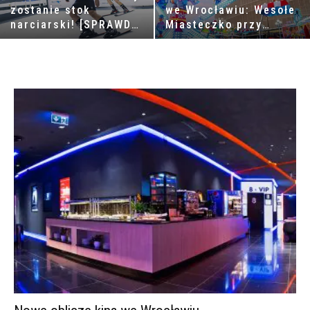
zostanie stok
we Wrocławiu: Wesołe
narciarski! [SPRAWDŹ
Miasteczko przy
KIEDY]
Tarczyński Arena