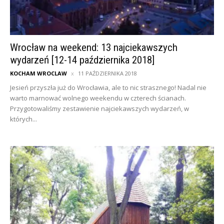
Wrocław na weekend: 13 najciekawszych
wydarzeń [12-14 października 2018]
KOCHAM WROCLAW
11 PAŹDZIERNIKA 2018
Jesień przyszła już do Wrocławia, ale to nic strasznego! Nadal nie
warto marnować wolnego weekendu w czterech ścianach.
Przygotowaliśmy zestawienie najciekawszych wydarzeń, w
których...