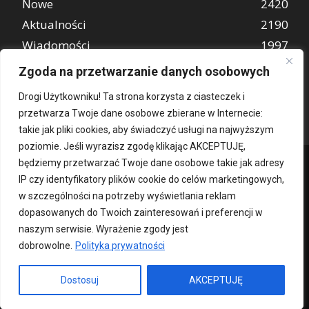
Nowe
2420
Aktualności
2190
Wiadomości
1997
REKLAMA
849
Zgoda na przetwarzanie danych osobowych
Atrakcje turystyczne
670
Drogi Użytkowniku! Ta strona korzysta z ciasteczek i
przetwarza Twoje dane osobowe zbierane w Internecie:
takie jak pliki cookies, aby świadczyć usługi na najwyższym
poziomie. Jeśli wyrazisz zgodę klikając AKCEPTUJĘ,
będziemy przetwarzać Twoje dane osobowe takie jak adresy
IP czy identyfikatory plików cookie do celów marketingowych,
w szczególności na potrzeby wyświetlania reklam
dopasowanych do Twoich zainteresowań i preferencji w
naszym serwisie. Wyrażenie zgody jest
dobrowolne.
Polityka prywatności
Kontakt
O nas
Patronat medialny
Reklama
Polityka Prywatności
kochampoznan.pl
Dostosuj
AKCEPTUJĘ