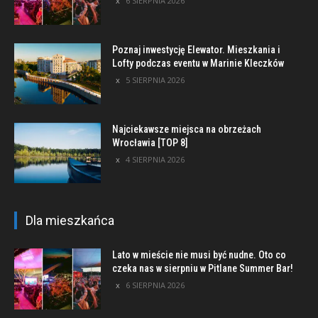
6 SIERPNIA 2026
Poznaj inwestycję Elewator. Mieszkania i
Lofty podczas eventu w Marinie Kleczków
5 SIERPNIA 2026
Najciekawsze miejsca na obrzeżach
Wrocławia [TOP 8]
4 SIERPNIA 2026
Dla mieszkańca
Lato w mieście nie musi być nudne. Oto co
czeka nas w sierpniu w Pitlane Summer Bar!
6 SIERPNIA 2026