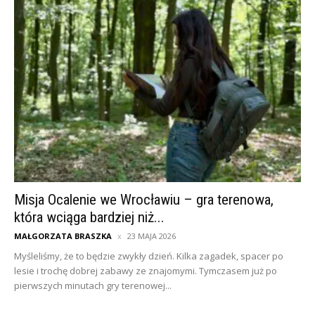
Misja Ocalenie we Wrocławiu – gra terenowa,
która wciąga bardziej niż...
MAŁGORZATA BRASZKA
23 MAJA 2026
Myśleliśmy, że to będzie zwykły dzień. Kilka zagadek, spacer po
lesie i trochę dobrej zabawy ze znajomymi. Tymczasem już po
pierwszych minutach gry terenowej...