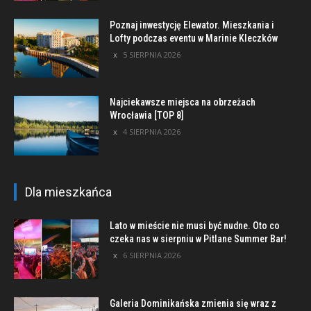
Poznaj inwestycję Elewator. Mieszkania i
Lofty podczas eventu w Marinie Kleczków
5 SIERPNIA 2026
Najciekawsze miejsca na obrzeżach
Wrocławia [TOP 8]
4 SIERPNIA 2026
Dla mieszkańca
Lato w mieście nie musi być nudne. Oto co
czeka nas w sierpniu w Pitlane Summer Bar!
6 SIERPNIA 2026
Galeria Dominikańska zmienia się wraz z