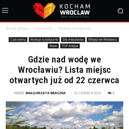
Strona główna
Czas wolny
Atrakcje turystyczne
Czas wolny
Atrakcje turystyczne
Dla mieszkańca
Miejsca we Wrocławiu
Nowe
TOP miejsca
Gdzie nad wodę we
Wrocławiu? Lista miejsc
otwartych już od 22 czerwca
PRZEZ
MAŁGORZATA BRASZKA
20 CZERWCA 2024
0