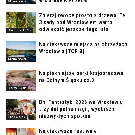
w Marinie Kleczków
Aktualności
Zbieraj owoce prosto z drzewa! Te
3 sady pod Wrocławiem warto
odwiedzić jeszcze tego lata
Dla mieszkańca
Najciekawsze miejsca na obrzeżach
Wrocławia [TOP 8]
Aktualności
Najpiękniejsze parki krajobrazowe
na Dolnym Śląsku cz.3
Dolny Śląsk
Dni Fantastyki 2026 we Wrocławiu –
trzy dni pełne magii, wyobraźni i
niezwykłych spotkań
Czas wolny
Najciekawsze festiwale i