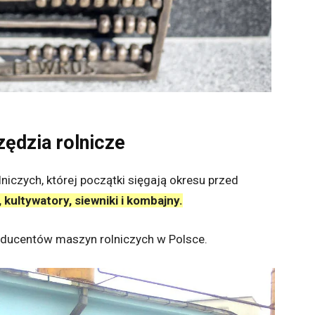
ędzia rolnicze
niczych, której początki sięgają okresu przed
 kultywatory, siewniki i kombajny.
oducentów maszyn rolniczych w Polsce.