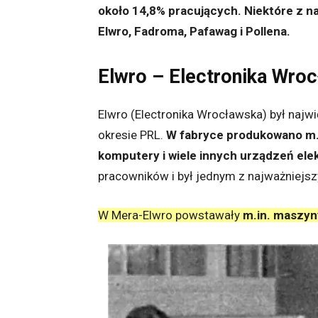
około 14,8% pracujących.
Niektóre z n
Elwro, Fadroma, Pafawag i Pollena.
Elwro – Electronika Wro
Elwro (Electronika Wrocławska) był najw
okresie PRL.
W fabryce produkowano m.in
komputery i wiele innych urządzeń ele
pracowników i był jednym z najważniej
W Mera-Elwro powstawały
m.in. maszyny