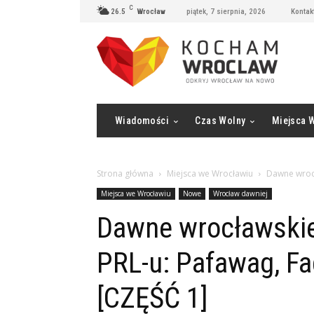
C
26.5
Wrocław
piątek, 7 sierpnia, 2026
Kontak
Wiadomości
Czas Wolny
Miejsca 
Strona główna
Miejsca we Wrocławiu
Dawne wrocł
Miejsca we Wrocławiu
Nowe
Wrocław dawniej
Dawne wrocławskie
PRL-u: Pafawag, Fa
[CZĘŚĆ 1]