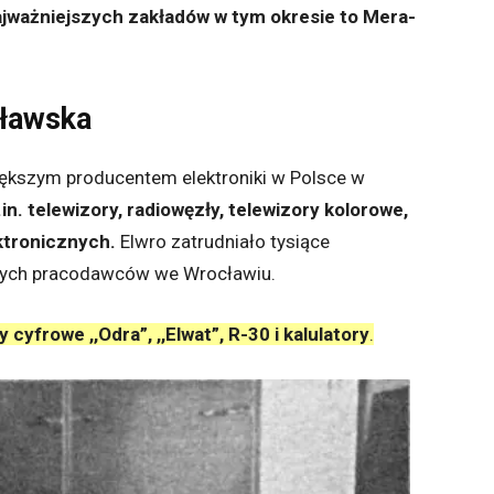
ajważniejszych zakładów w tym okresie to Mera-
cławska
iększym producentem elektroniki w Polsce w
. telewizory, radiowęzły, telewizory kolorowe,
ktronicznych.
Elwro zatrudniało tysiące
szych pracodawców we Wrocławiu.
 cyfrowe ,,Odra”, ,,Elwat”, R-30 i kalulatory
.