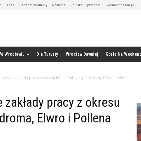
t
O nas
Patronat medialny
Reklama
Polityka Prywatności
kochampoznan.pl
We Wrocławiu
Dla Turysty
Wrocław Dawniej
Gdzie Na Weeken
awskie zakłady pracy z okresu PRL-u: Pafawag, Fadroma, Elwro i Pollena...
 zakłady pracy z okresu
droma, Elwro i Pollena