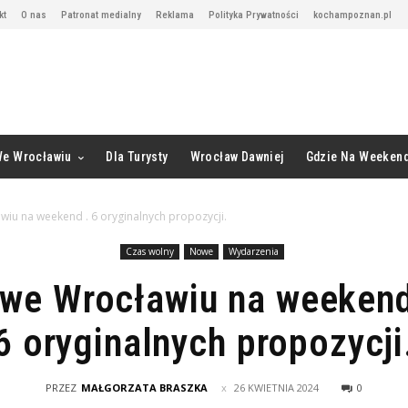
kt
O nas
Patronat medialny
Reklama
Polityka Prywatności
kochampoznan.pl
We Wrocławiu
Dla Turysty
Wrocław Dawniej
Gdzie Na Weeken
iu na weekend . 6 oryginalnych propozycji.
Czas wolny
Nowe
Wydarzenia
we Wrocławiu na weekend
6 oryginalnych propozycji
PRZEZ
MAŁGORZATA BRASZKA
26 KWIETNIA 2024
0