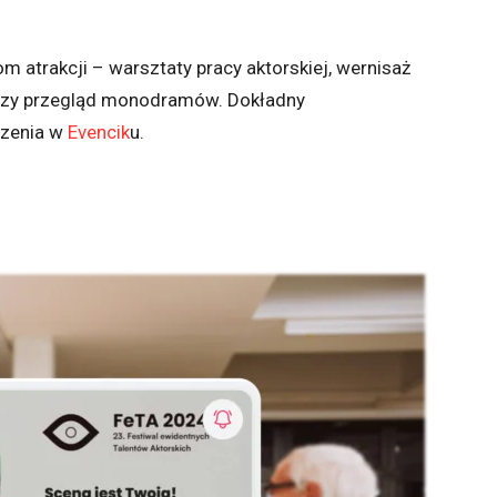
 atrakcji – warsztaty pracy aktorskiej, wernisaż
czy przegląd monodramów. Dokładny
rzenia w
Evencik
u.