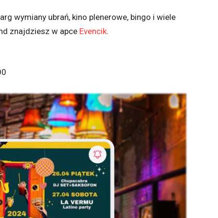
rg wymiany ubrań, kino plenerowe, bingo i wiele
end znajdziesz w apce
Evencik
.
00