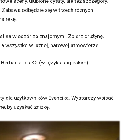
towe sceny, ulubione cytaty, ale też szczegóły,
i. Zabawa odbędzie się w trzech różnych
na rękę.
ł na wieczór ze znajomymi. Zbierz drużynę,
, a wszystko w luźnej, barowej atmosferze.
 Herbaciarnia K2 (w języku angieskim)
ty dla użytkowników Evencika. Wystarczy wpisać
ne, by uzyskać zniżkę.