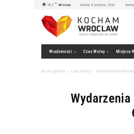
C
15.7
Wrocław
sobota, 8 sierpnia, 2026
Konta
Wiadomości
Czas Wolny
Miejsca 
Strona główna
Czas wolny
Wydarzenia we Wrocław
Wydarzenia 