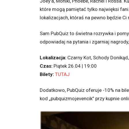
Joey’a, Moniki, Phoebe, Rachel i Rossa. Ku
które mogą pamiętać tylko najwięksi fan
lokalizacjach, któraś na pewno będzie Ci 
Sam PubQuiz to świetna rozrywka i pomys
odpowiadaj na pytania i zgarniaj nagrody
Lokalizacja:
Czarny Kot, Schody Donikąd,
Czas:
Piątek 26.04 | 19:00
Bilety:
TUTAJ
Dodatkowo, PubQuiz oferuje -10% na bile
kod „pubquizmojevencik” przy kupnie onli