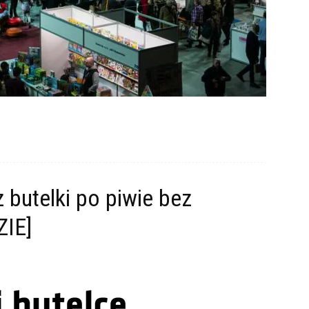
butelki po piwie bez
IE]