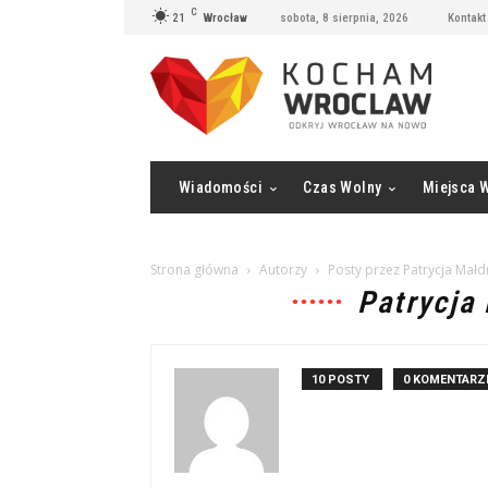
C
21
Wrocław
sobota, 8 sierpnia, 2026
Kontakt
Wiadomości
Czas Wolny
Miejsca 
Strona główna
Autorzy
Posty przez Patrycja Mał
Patrycja
10 POSTY
0 KOMENTARZ