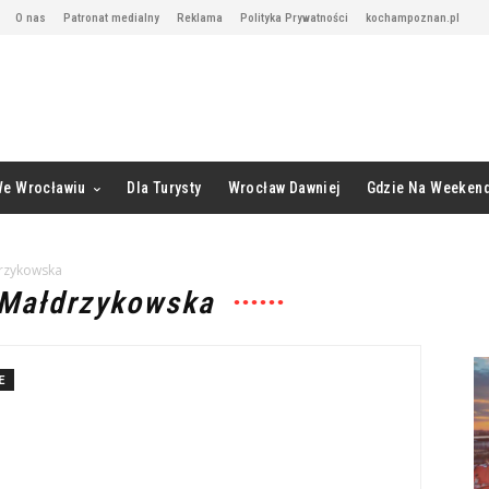
O nas
Patronat medialny
Reklama
Polityka Prywatności
kochampoznan.pl
We Wrocławiu
Dla Turysty
Wrocław Dawniej
Gdzie Na Weeken
drzykowska
 Małdrzykowska
E