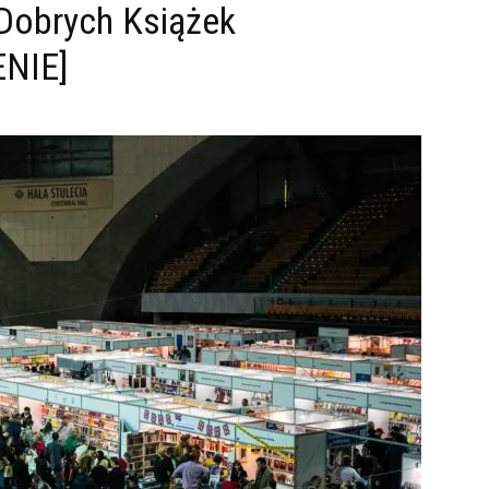
 Dobrych Książek
NIE]