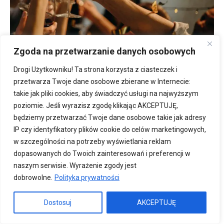
Zgoda na przetwarzanie danych osobowych
Drogi Użytkowniku! Ta strona korzysta z ciasteczek i
Sylwester to bez wątpienia
przetwarza Twoje dane osobowe zbierane w Internecie:
takie jak pliki cookies, aby świadczyć usługi na najwyższym
najbardziej imprezowa noc w
poziomie. Jeśli wyrazisz zgodę klikając AKCEPTUJĘ,
będziemy przetwarzać Twoje dane osobowe takie jak adresy
roku. Chcielibyśmy się świetnie
IP czy identyfikatory plików cookie do celów marketingowych,
bawić i w doskonałej atmosferze
w szczególności na potrzeby wyświetlania reklam
dopasowanych do Twoich zainteresowań i preferencji w
przywitać Nowy Rok. Co
naszym serwisie. Wyrażenie zgody jest
Wrocław ma nam do
dobrowolne.
Polityka prywatności
zaoferowania w 2019 roku?
Dostosuj
AKCEPTUJĘ