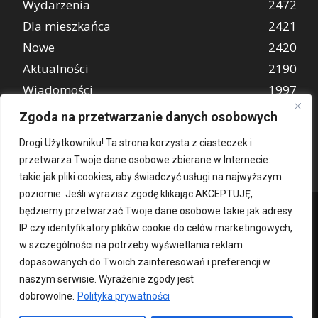
Wydarzenia
2472
Dla mieszkańca
2421
Nowe
2420
Aktualności
2190
Wiadomości
1997
REKLAMA
849
Zgoda na przetwarzanie danych osobowych
Atrakcje turystyczne
670
Drogi Użytkowniku! Ta strona korzysta z ciasteczek i
przetwarza Twoje dane osobowe zbierane w Internecie:
takie jak pliki cookies, aby świadczyć usługi na najwyższym
poziomie. Jeśli wyrazisz zgodę klikając AKCEPTUJĘ,
będziemy przetwarzać Twoje dane osobowe takie jak adresy
IP czy identyfikatory plików cookie do celów marketingowych,
w szczególności na potrzeby wyświetlania reklam
dopasowanych do Twoich zainteresowań i preferencji w
naszym serwisie. Wyrażenie zgody jest
dobrowolne.
Polityka prywatności
Kontakt
O nas
Patronat medialny
Reklama
Polityka Prywatności
kochampoznan.pl