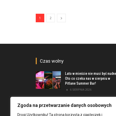
1
2
Czas wolny
Lato w mieście nie musi być nudn
Oto co czeka nas w sierpniu w
Pitlane Summer Bar!
6 SIERPNIA 2026
Poznaj inwestycję Elewator.
Mieszkania i Lofty podczas event
Zgoda na przetwarzanie danych osobowych
w Marinie Kleczków
Drogi Użytkowniku! Ta strona korzysta z ciasteczek i
5 SIERPNIA 2026