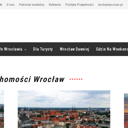
kt
O nas
Patronat medialny
Reklama
Polityka Prywatności
kochampoznan.pl
We Wrocławiu
Dla Turysty
Wrocław Dawniej
Gdzie Na Weeken
chomości Wrocław