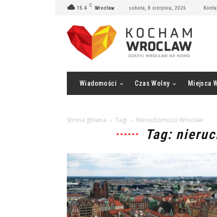
C
15.4
Wrocław
sobota, 8 sierpnia, 2026
Konta
Wiadomości
Czas Wolny
Miejsca 
Strona główna
Tagi
Nieruchomości Wrocław
Tag: nieru