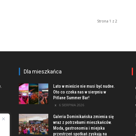
Strona 1 z 2
Dla mieszkańca
e.
Lato w mieście nie musi być nudne.
Oto co czeka nas w sierpniu w
Pitlane Summer Bar!
6 SIERPNIA 2026
Galeria Dominikańska zmienia się
u
wraz z potrzebami mieszkańców.
Moda, gastronomia i miejska
przestrzeń spotkań zyskują na