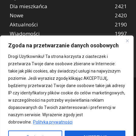
Dla mieszkańca
2421
Nowe
2420
Aktualności
2190
Wiadomości
1997
REKLAMA
849
Zgoda na przetwarzanie danych osobowych
Atrakcje turystyczne
670
Drogi Użytkowniku! Ta strona korzysta z ciasteczek i
przetwarza Twoje dane osobowe zbierane w Internecie:
takie jak pliki cookies, aby świadczyć usługi na najwyższym
poziomie. Jeśli wyrazisz zgodę klikając AKCEPTUJĘ,
będziemy przetwarzać Twoje dane osobowe takie jak adresy
IP czy identyfikatory plików cookie do celów marketingowych,
w szczególności na potrzeby wyświetlania reklam
dopasowanych do Twoich zainteresowań i preferencji w
naszym serwisie. Wyrażenie zgody jest
dobrowolne.
Polityka prywatności
Kontakt
O nas
Patronat medialny
Reklama
Polityka Prywatności
kochampoznan.pl