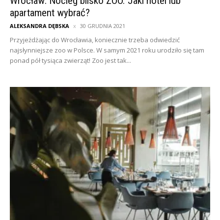
Wrocław: Nocleg blisko ZOO. Jaki hotel lub
apartament wybrać?
ALEKSANDRA DĘBSKA
30 GRUDNIA 2021
Przyjeżdżając do Wrocławia, koniecznie trzeba odwiedzić
najsłynniejsze zoo w Polsce. W samym 2021 roku urodziło się tam
ponad pół tysiąca zwierząt! Zoo jest tak...