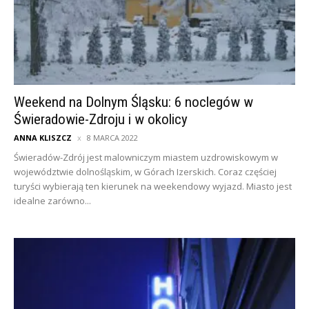
Weekend na Dolnym Śląsku: 6 noclegów w
Świeradowie-Zdroju i w okolicy
ANNA KLISZCZ
8 MARCA 2022
Świeradów-Zdrój jest malowniczym miastem uzdrowiskowym w
województwie dolnośląskim, w Górach Izerskich. Coraz częściej
turyści wybierają ten kierunek na weekendowy wyjazd. Miasto jest
idealne zarówno...