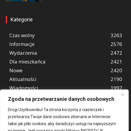
Kategorie
Czas wolny
3263
Informacje
2576
Wydarzenia
2472
Dla mieszkańca
2421
Nowe
2420
Aktualności
2190
Wiadomości
1997
REKLAMA
849
Zgoda na przetwarzanie danych osobowych
Atrakcje turystyczne
670
Drogi Użytkowniku! Ta strona korzysta z ciasteczek i
przetwarza Twoje dane osobowe zbierane w Internecie:
takie jak pliki cookies, aby świadczyć usługi na najwyższym
poziomie. Jeśli wyrazisz zgodę klikając AKCEPTUJĘ,