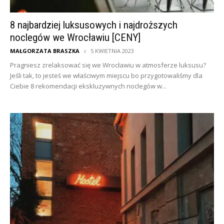
8 najbardziej luksusowych i najdroższych
noclegów we Wrocławiu [CENY]
MAŁGORZATA BRASZKA
5 KWIETNIA 2023
Pragniesz zrelaksować się we Wrocławiu w atmosferze luksusu?
Jeśli tak, to jesteś we właściwym miejscu bo przygotowaliśmy dla
Ciebie 8 rekomendacji ekskluzywnych noclegów w...