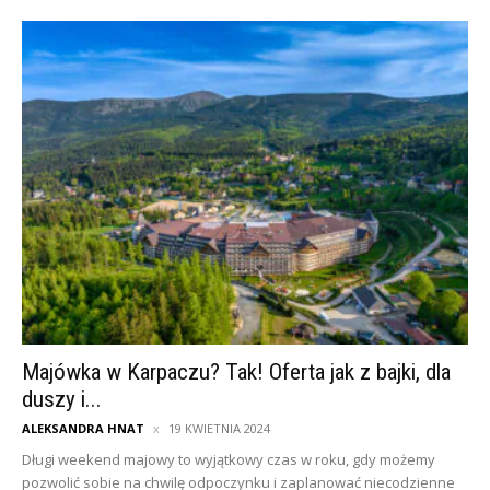
Majówka w Karpaczu? Tak! Oferta jak z bajki, dla
duszy i...
ALEKSANDRA HNAT
19 KWIETNIA 2024
Długi weekend majowy to wyjątkowy czas w roku, gdy możemy
pozwolić sobie na chwilę odpoczynku i zaplanować niecodzienne