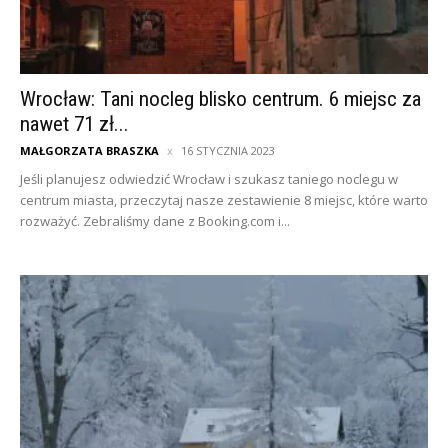
Wrocław: Tani nocleg blisko centrum. 6 miejsc za
nawet 71 zł...
MAŁGORZATA BRASZKA
16 STYCZNIA 2023
Jeśli planujesz odwiedzić Wrocław i szukasz taniego noclegu w
centrum miasta, przeczytaj nasze zestawienie 8 miejsc, które warto
rozważyć. Zebraliśmy dane z Booking.com i...