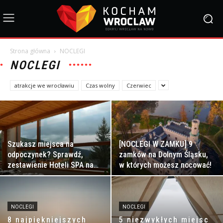
Strona główna
NOCLEGI
NOCLEGI
atrakcje we wrocławiu
Czas wolny
Czerwiec
Szukasz miejsca na
[NOCLEGI W ZAMKU] 9
odpoczynek? Sprawdź,
zamków na Dolnym Śląsku,
zestawienie Hoteli SPA na
w których możesz nocować!
Dolnym Śląsku! [TOP 5]
NOCLEGI
NOCLEGI
8 najpiękniejszych
5 niezwykłych miejsc