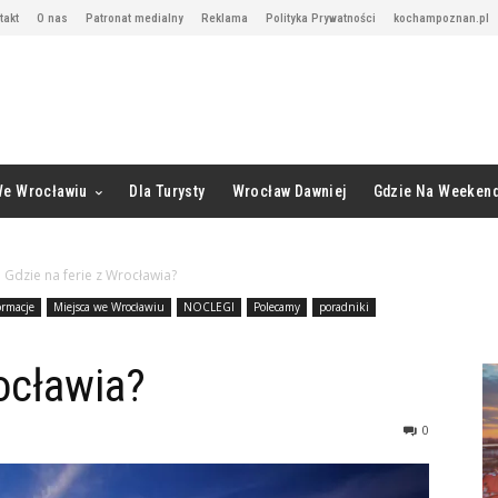
takt
O nas
Patronat medialny
Reklama
Polityka Prywatności
kochampoznan.pl
We Wrocławiu
Dla Turysty
Wrocław Dawniej
Gdzie Na Weeken
Gdzie na ferie z Wrocławia?
ormacje
Miejsca we Wrocławiu
NOCLEGI
Polecamy
poradniki
rocławia?
0