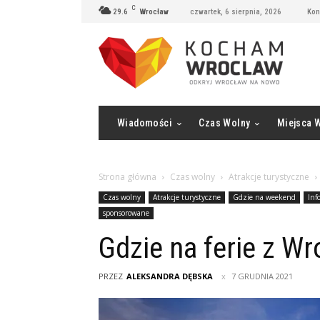
C
29.6
Wrocław
czwartek, 6 sierpnia, 2026
Kon
Wiadomości
Czas Wolny
Miejsca 
Strona główna
Czas wolny
Atrakcje turystyczne
Czas wolny
Atrakcje turystyczne
Gdzie na weekend
Inf
sponsorowane
Gdzie na ferie z W
PRZEZ
ALEKSANDRA DĘBSKA
7 GRUDNIA 2021