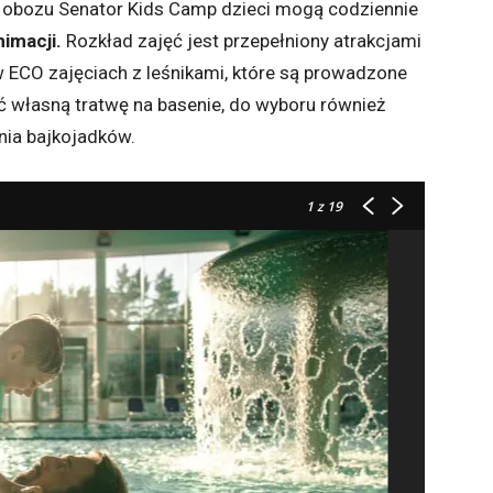
h obozu Senator Kids Camp dzieci mogą codziennie
imacji.
Rozkład zajęć jest przepełniony atrakcjami
 ECO zajęciach z leśnikami, które są prowadzone
ć własną tratwę na basenie, do wyboru również
ania bajkojadków.
1
z 19