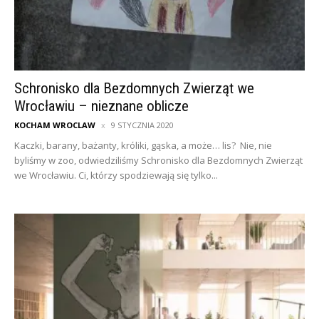
Schronisko dla Bezdomnych Zwierząt we
Wrocławiu – nieznane oblicze
KOCHAM WROCLAW
9 STYCZNIA 2020
Kaczki, barany, bażanty, króliki, gąska, a może… lis? Nie, nie
byliśmy w zoo, odwiedziliśmy Schronisko dla Bezdomnych Zwierząt
we Wrocławiu. Ci, którzy spodziewają się tylko...