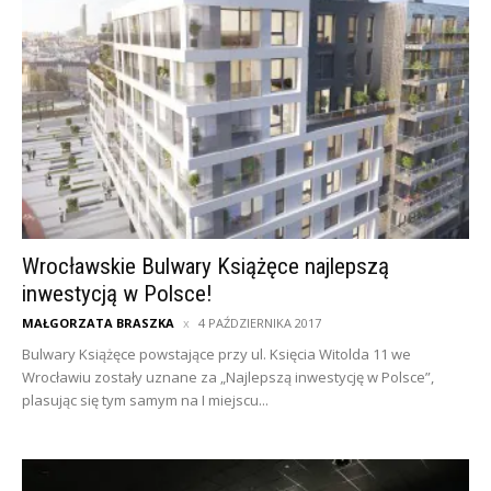
Wrocławskie Bulwary Książęce najlepszą
inwestycją w Polsce!
MAŁGORZATA BRASZKA
4 PAŹDZIERNIKA 2017
Bulwary Książęce powstające przy ul. Księcia Witolda 11 we
Wrocławiu zostały uznane za „Najlepszą inwestycję w Polsce”,
plasując się tym samym na I miejscu...