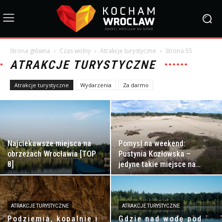
Strona główna
Czas wolny
Atrakcje turystyczne
Strona 55
ATRAKCJE TURYSTYCZNE
Atrakcje turystyczne
Wydarzenia
Za darmo
Najciekawsze miejsca na
Pomysł na weekend:
obrzeżach Wrocławia [TOP
Pustynia Kozłowska –
8]
jedyne takie miejsce na
Dolnym Śląsku!
ATRAKCJE TURYSTYCZNE
ATRAKCJE TURYSTYCZNE
Podziemia, kopalnie i
Gdzie nad wodę pod