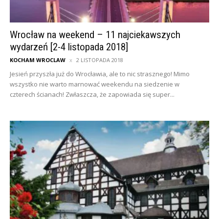
Wrocław na weekend – 11 najciekawszych
wydarzeń [2-4 listopada 2018]
KOCHAM WROCLAW
2 LISTOPADA 2018
Jesień przyszła już do Wrocławia, ale to nic strasznego! Mimo
wszystko nie warto marnować weekendu na siedzenie w
czterech ścianach! Zwłaszcza, że zapowiada się super...