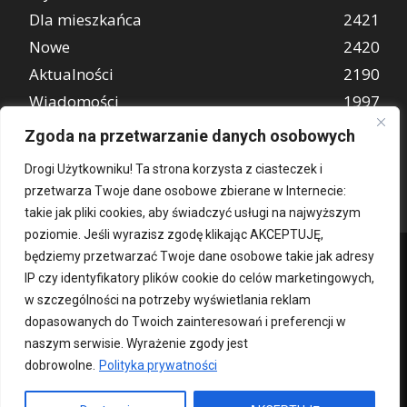
Dla mieszkańca
2421
Nowe
2420
Aktualności
2190
Wiadomości
1997
REKLAMA
849
Zgoda na przetwarzanie danych osobowych
Atrakcje turystyczne
670
Drogi Użytkowniku! Ta strona korzysta z ciasteczek i
przetwarza Twoje dane osobowe zbierane w Internecie:
takie jak pliki cookies, aby świadczyć usługi na najwyższym
poziomie. Jeśli wyrazisz zgodę klikając AKCEPTUJĘ,
będziemy przetwarzać Twoje dane osobowe takie jak adresy
IP czy identyfikatory plików cookie do celów marketingowych,
w szczególności na potrzeby wyświetlania reklam
dopasowanych do Twoich zainteresowań i preferencji w
naszym serwisie. Wyrażenie zgody jest
dobrowolne.
Polityka prywatności
Kontakt
O nas
Patronat medialny
Reklama
Polityka Prywatności
kochampoznan.pl