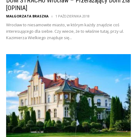
DOM STRACHU Wrocław – Przerażający Dom Zła
[OPINIA]
MAŁGORZATA BRASZKA
1 PAŹDZIERNIKA 2018
Wrocław to niesamowite miasto, w którym każdy znajdzie coś
interesującego dla siebie. Czy wiecie, że to właśnie tutaj, przy ul.
Kazimierza Wielkiego znajduje się...