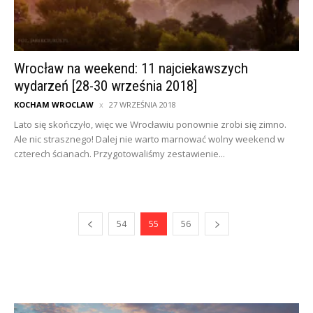
Wrocław na weekend: 11 najciekawszych
wydarzeń [28-30 września 2018]
KOCHAM WROCLAW
27 WRZEŚNIA 2018
Lato się skończyło, więc we Wrocławiu ponownie zrobi się zimno.
Ale nic strasznego! Dalej nie warto marnować wolny weekend w
czterech ścianach. Przygotowaliśmy zestawienie...
54
55
56