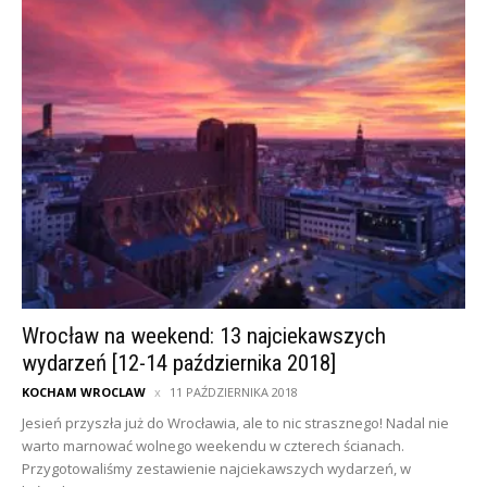
Wrocław na weekend: 13 najciekawszych
wydarzeń [12-14 października 2018]
KOCHAM WROCLAW
11 PAŹDZIERNIKA 2018
Jesień przyszła już do Wrocławia, ale to nic strasznego! Nadal nie
warto marnować wolnego weekendu w czterech ścianach.
Przygotowaliśmy zestawienie najciekawszych wydarzeń, w