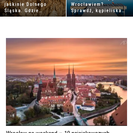
jaskinie Dolnego
Wrocławiem?
Śląska. Gdzie
Sprawdź, kąpieliska
pojechać i co
w okolicy Wrocławia!
zwiedzić? [TOP 5]