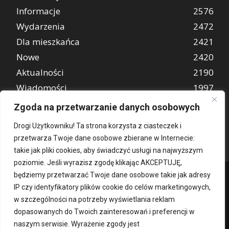
Informacje
2576
Wydarzenia
2472
Dla mieszkańca
2421
Nowe
2420
Aktualności
2190
Wiadomości
1997
REKLAMA
849
Zgoda na przetwarzanie danych osobowych
Atrakcje turystyczne
670
Drogi Użytkowniku! Ta strona korzysta z ciasteczek i
przetwarza Twoje dane osobowe zbierane w Internecie:
takie jak pliki cookies, aby świadczyć usługi na najwyższym
poziomie. Jeśli wyrazisz zgodę klikając AKCEPTUJĘ,
będziemy przetwarzać Twoje dane osobowe takie jak adresy
IP czy identyfikatory plików cookie do celów marketingowych,
w szczególności na potrzeby wyświetlania reklam
dopasowanych do Twoich zainteresowań i preferencji w
naszym serwisie. Wyrażenie zgody jest