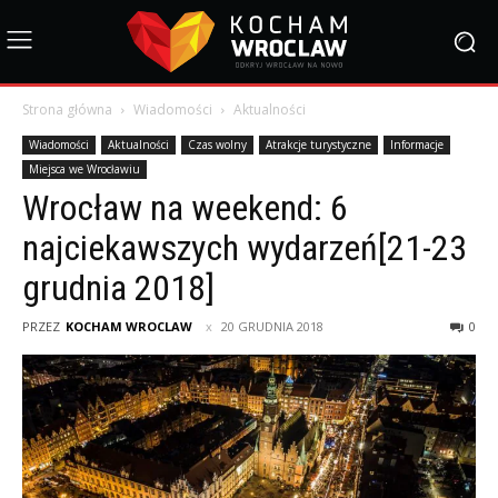
Strona główna
Wiadomości
Aktualności
Wiadomości
Aktualności
Czas wolny
Atrakcje turystyczne
Informacje
Miejsca we Wrocławiu
Wrocław na weekend: 6
najciekawszych wydarzeń[21-23
grudnia 2018]
PRZEZ
KOCHAM WROCLAW
20 GRUDNIA 2018
0