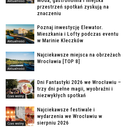
Moda, gastronomia i miejska
Aktualności
przestrzeń spotkań zyskują na
znaczeniu
Poznaj inwestycję Elewator.
Mieszkania i Lofty podczas eventu
w Marinie Kleczków
Aktualności
Najciekawsze miejsca na obrzeżach
Wrocławia [TOP 8]
Aktualności
Dni Fantastyki 2026 we Wrocławiu –
trzy dni pełne magii, wyobraźni i
niezwykłych spotkań
Czas wolny
Najciekawsze festiwale i
wydarzenia we Wrocławiu w
sierpniu 2026
Czas wolny