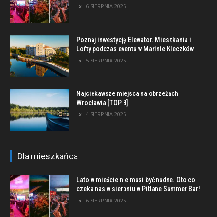
6 SIERPNIA 2026
Poznaj inwestycję Elewator. Mieszkania i
Lofty podczas eventu w Marinie Kleczków
5 SIERPNIA 2026
Najciekawsze miejsca na obrzeżach
Wrocławia [TOP 8]
4 SIERPNIA 2026
Dla mieszkańca
Lato w mieście nie musi być nudne. Oto co
czeka nas w sierpniu w Pitlane Summer Bar!
6 SIERPNIA 2026