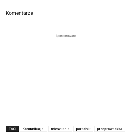
Komentarze
Sponsorowane
TAGI
Komunikacja'
mieszkanie
poradnik
przeprowadzka