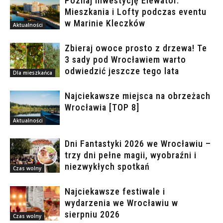
Poznaj inwestycję Elewator.
Mieszkania i Lofty podczas eventu
w Marinie Kleczków
Aktualności
Zbieraj owoce prosto z drzewa! Te
3 sady pod Wrocławiem warto
odwiedzić jeszcze tego lata
Dla mieszkańca
Najciekawsze miejsca na obrzeżach
Wrocławia [TOP 8]
Aktualności
Dni Fantastyki 2026 we Wrocławiu –
trzy dni pełne magii, wyobraźni i
niezwykłych spotkań
Czas wolny
Najciekawsze festiwale i
wydarzenia we Wrocławiu w
sierpniu 2026
Czas wolny