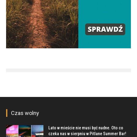
Czas wolny
Lato w mieście nie musi być nudne. Oto co
czeka nas w sierpniu w Pitlane Summer Bar!