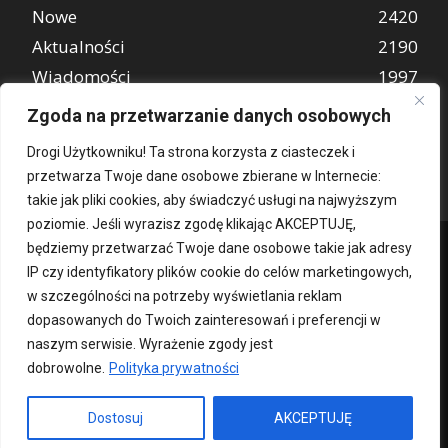
Nowe
2420
Aktualności
2190
Wiadomości
1997
REKLAMA
849
Zgoda na przetwarzanie danych osobowych
Atrakcje turystyczne
670
Drogi Użytkowniku! Ta strona korzysta z ciasteczek i
przetwarza Twoje dane osobowe zbierane w Internecie:
takie jak pliki cookies, aby świadczyć usługi na najwyższym
poziomie. Jeśli wyrazisz zgodę klikając AKCEPTUJĘ,
będziemy przetwarzać Twoje dane osobowe takie jak adresy
IP czy identyfikatory plików cookie do celów marketingowych,
w szczególności na potrzeby wyświetlania reklam
dopasowanych do Twoich zainteresowań i preferencji w
naszym serwisie. Wyrażenie zgody jest
dobrowolne.
Polityka prywatności
Kontakt
O nas
Patronat medialny
Reklama
Polityka Prywatności
kochampoznan.pl
Dostosuj
AKCEPTUJĘ