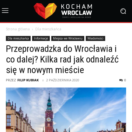
Strona główna
Dla mieszkańca
Dla mieszkańca
Informacje
Miejsca we Wrocławiu
Wiadomości
Przeprowadzka do Wrocławia i
co dalej? Kilka rad jak odnaleźć
się w nowym mieście
PRZEZ
FILIP KUBIAK
2 PAŹDZIERNIKA 2020
0