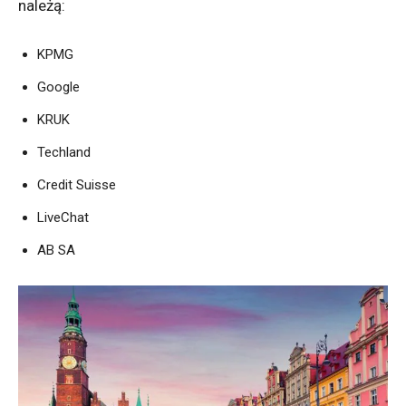
należą:
KPMG
Google
KRUK
Techland
Credit Suisse
LiveChat
AB SA