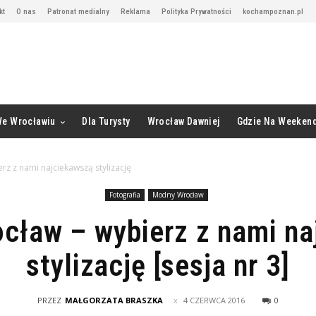
kt
O nas
Patronat medialny
Reklama
Polityka Prywatności
kochampoznan.pl
We Wrocławiu
Dla Turysty
Wrocław Dawniej
Gdzie Na Weeken
z z nami najciekawszą stylizację
Fotografia
Modny Wrocław
cław – wybierz z nami na
stylizację [sesja nr 3]
PRZEZ
MAŁGORZATA BRASZKA
4 CZERWCA 2016
0