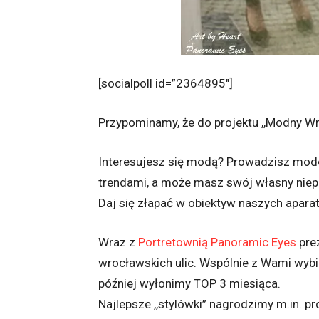
[socialpoll id=”2364895″]
Przypominamy, że do projektu ,,Modny Wr
Interesujesz się modą? Prowadzisz mod
trendami, a może masz swój własny niep
Daj się złapać w obiektyw naszych apara
Wraz z
Portretownią Panoramic Eyes
pre
wrocławskich ulic. Wspólnie z Wami wybie
później wyłonimy TOP 3 miesiąca.
Najlepsze ,,stylówki” nagrodzimy m.in. p