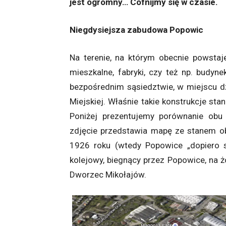
jest ogromny… Cofnijmy się w czasie.
Niegdysiejsza zabudowa Popowic
Na terenie, na którym obecnie powstaj
mieszkalne, fabryki, czy też np. budyn
bezpośrednim sąsiedztwie, w miejscu dzi
Miejskiej. Właśnie takie konstrukcje st
Poniżej prezentujemy porównanie obu
zdjęcie przedstawia mapę ze stanem ob
1926 roku (wtedy Popowice „dopiero s
kolejowy, biegnący przez Popowice, na żó
Dworzec Mikołajów.