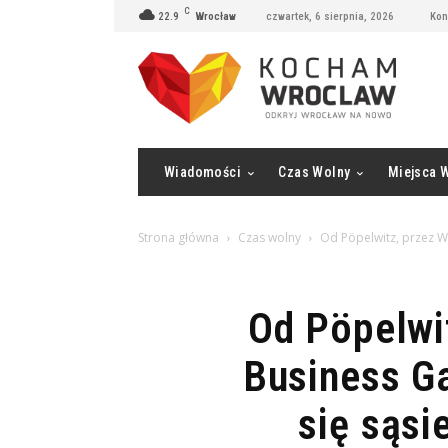
C
22.9
Wrocław
czwartek, 6 sierpnia, 2026
Kon
Wiadomości
Czas Wolny
Miejsca 
Strona główna
Czas wolny
Od Pöpelwitz, przez W
Od Pöpelwi
Business Ga
się sąsi