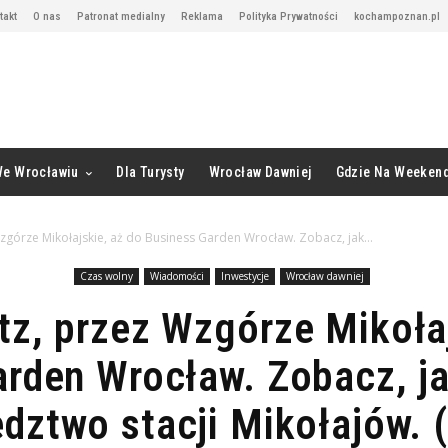
takt
O nas
Patronat medialny
Reklama
Polityka Prywatności
kochampoznan.pl
We Wrocławiu
Dla Turysty
Wrocław Dawniej
Gdzie Na Weeken
zgórze Mikołajskie, aż do Business Garden Wrocław. Zobacz, jak...
Czas wolny
Wiadomości
Inwestycje
Wrocław dawniej
tz, przez Wzgórze Mikołaj
rden Wrocław. Zobacz, ja
edztwo stacji Mikołajów. (