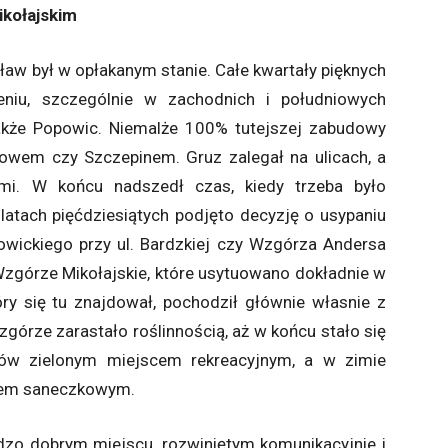
ikołajskim
aw był w opłakanym stanie. Całe kwartały pięknych
eniu, szczególnie w zachodnich i południowych
także Popowic. Niemalże 100% tutejszej zabudowy
owem czy Szczepinem. Gruz zalegał na ulicach, a
mi. W końcu nadszedł czas, kiedy trzeba było
latach pięćdziesiątych podjęto decyzję o usypaniu
jowickiego przy ul. Bardzkiej czy Wzgórza Andersa
 Wzgórze Mikołajskie, które usytuowano dokładnie w
tóry się tu znajdował, pochodził głównie własnie z
zgórze zarastało roślinnością, aż w końcu stało się
ców zielonym miejscem rekreacyjnym, a w zimie
kiem saneczkowym.
zo dobrym miejscu, rozwiniętym komunikacyjnie i