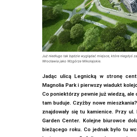
Już niedługo tak będzie wyglądać miejsce, które niegdyś z
Wrocławia jako Wzgórze Mikołajskie.
Jadąc ulicą Legnicką w stronę cent
Magnolia Park i pierwszy wiadukt kole
Co poniektórzy pewnie już wiedzą, ale 
tam buduje. Czyżby nowe mieszkania? 
znajdowały się tu kamienice. Przy ul
Garden Center. Kolejne biurowce do
bieżącego roku. Co jednak było tu wc