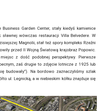
e Business Garden Center, stały kiedyś kamienice
ek sławnej wówczas restauracji Villa Belvedere. W
siejszej Magnolii, stał też spory kompleks Rzeźni
anowiły przed II Wojną Światową krajobraz Popowic.
 miejsc z dość podobnej perspektywy. Pierwsze
ecnym, zaś drugie to zdjęcie lotnicze z 1925 lub
ię budowały”). Na bordowo zaznaczyliśmy szlak
łto ul. Legnicką, a w niebieskim kółku znajduje się