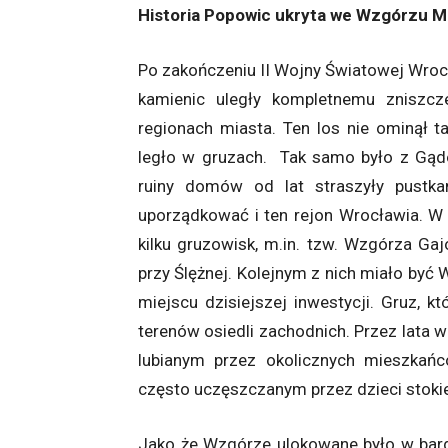
Historia Popowic ukryta we Wzgórzu M
Po zakończeniu II Wojny Światowej Wrocł
kamienic uległy kompletnemu zniszcz
regionach miasta. Ten los nie ominął 
legło w gruzach. Tak samo było z Gąd
ruiny domów od lat straszyły pustka
uporządkować i ten rejon Wrocławia. W 
kilku gruzowisk, m.in. tzw. Wzgórza Ga
przy Ślężnej. Kolejnym z nich miało być
miejscu dzisiejszej inwestycji. Gruz, k
terenów osiedli zachodnich. Przez lata w
lubianym przez okolicznych mieszkań
często uczęszczanym przez dzieci sto
Jako że Wzgórze ulokowane było w bard