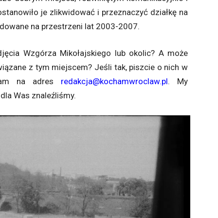
stanowiło je zlikwidować i przeznaczyć działkę na
idowane na przestrzeni lat 2003-2007.
djęcia Wzgórza Mikołajskiego lub okolic? A może
iązane z tym miejscem? Jeśli tak, piszcie o nich w
 nam na adres
redakcja@kochamwroclaw.pl
. My
dla Was znaleźliśmy.