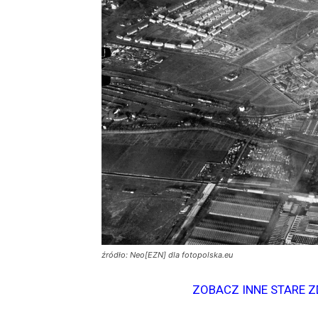
źródło: Neo[EZN] dla fotopolska.eu
ZOBACZ INNE STARE Z