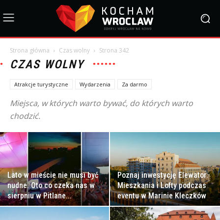
Strona główna
Czas wolny
Strona 342
CZAS WOLNY
Atrakcje turystyczne
Wydarzenia
Za darmo
Miejsca, w których warto bywać, do których warto
chodzić.
Lato w mieście nie musi być
Poznaj inwestycję Elewator.
nudne. Oto co czeka nas w
Mieszkania i Lofty podczas
sierpniu w Pitlane...
eventu w Marinie Kleczków