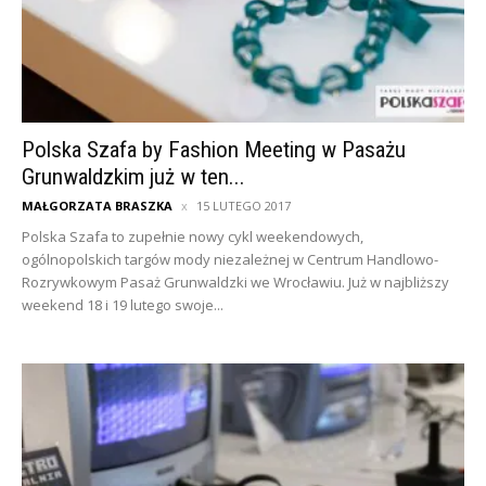
Polska Szafa by Fashion Meeting w Pasażu
Grunwaldzkim już w ten...
MAŁGORZATA BRASZKA
15 LUTEGO 2017
Polska Szafa to zupełnie nowy cykl weekendowych,
ogólnopolskich targów mody niezależnej w Centrum Handlowo-
Rozrywkowym Pasaż Grunwaldzki we Wrocławiu. Już w najbliższy
weekend 18 i 19 lutego swoje...