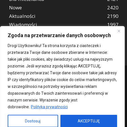
Nowe
2420
Aktualności
2190
Wiadomości
1997
REKLAMA
849
Zgoda na przetwarzanie danych osobowych
Atrakcje turystyczne
670
Drogi Użytkowniku! Ta strona korzysta z ciasteczek i
przetwarza Twoje dane osobowe zbierane w Internecie:
takie jak pliki cookies, aby świadczyć usługi na najwyższym
poziomie. Jeśli wyrazisz zgodę klikając AKCEPTUJĘ,
będziemy przetwarzać Twoje dane osobowe takie jak adresy
IP czy identyfikatory plików cookie do celów marketingowych,
w szczególności na potrzeby wyświetlania reklam
dopasowanych do Twoich zainteresowań i preferencji w
naszym serwisie. Wyrażenie zgody jest
dobrowolne.
Polityka prywatności
Kontakt
O nas
Patronat medialny
Reklama
Polityka Prywatności
kochampoznan.pl
Dostosuj
AKCEPTUJĘ