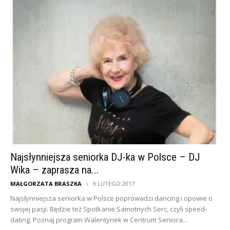
Najsłynniejsza seniorka DJ-ka w Polsce – DJ
Wika – zaprasza na...
MAŁGORZATA BRASZKA
9 LUTEGO 2017
Najsłynniejsza seniorka w Polsce poprowadzi dancing i opowie o
swojej pasji. Będzie też Spotkanie Samotnych Serc, czyli speed-
dating. Poznaj program Walentynek w Centrum Seniora...