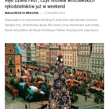
Ręki Dzieła Fest , czyli festiwal wrocławskich
rękodzielników już w weekend
MAŁGORZATA BRASZKA
2 GRUDNIA 2016
Dwa piętra ze stoiskami lokalnych artystów rękodzieła, koncert
świąteczny, choinkowa akcja dla dzieci oraz darmowe warsztaty.
Na te wszystkie atrakcje Fundacja Paliwo Artystyczne zaprasza...