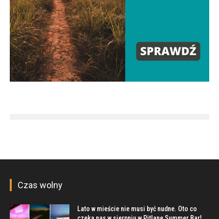
Czas wolny
Lato w mieście nie musi być nudne. Oto co
czeka nas w sierpniu w Pitlane Summer Bar!