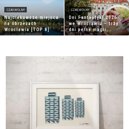
CZAS WOLNY
CZAS WOLNY
Najciekawsze miejsca
Dni Fantastyki 2026
na obrzeżach
we Wrocławiu – trzy
Wrocławia [TOP 8]
dni pełne magii,
wyobraźni i
niezwykłych spotkań