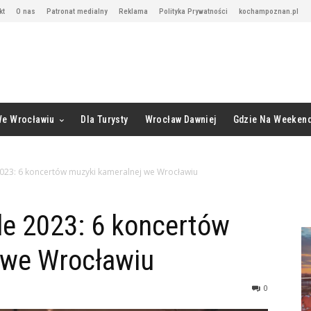
kt
O nas
Patronat medialny
Reklama
Polityka Prywatności
kochampoznan.pl
We Wrocławiu
Dla Turysty
Wrocław Dawniej
Gdzie Na Weeken
023: 6 koncertów muzyki kameralnej we Wrocławiu
le 2023: 6 koncertów
 we Wrocławiu
0