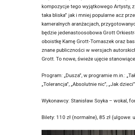
kompozycje tego wyjątkowego Artysty, zar
taka bliska” jak i mniej popularne acz pr
kameralnych aranżacjach, przygotowanych
będzie jedenastoosobowa Grott Orkiestr
oboistkę Kamę Grott-Tomaszek oraz basi
znane publiczności w wersjach autorskic
Grott. To nowe, świeże ujęcie stanowią
Program: „Dusza”, w programie m.in.: „Tak
„Tolerancja”, „Absolutnie nic”, „Jak dzieci” 
Wykonawcy: Stanisław Soyka – wokal, fort
Bilety: 110 zł (normalne), 85 zł (ulgowe: 