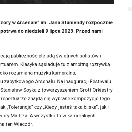
zory w Arsenale” im. Jana Staniendy rozpocznie
potrwa do niedzieli 9 lipca 2023. Przed nami
ają publiczność plejadą świetnych solistów i
rtuarem. Klasyka sąsiaduje tu z ambitną rozrywką.
oko rozumiana muzyka kameralna,
u zabytkowego Arsenału. Na inauguracji Festiwalu
ę Stanisław Soyka z towarzyszeniem Grott Orkiestry
repertuarze znajdą się wybrane kompozycje tego
k „Tolerancja” czy „Kiedy jesteś taka bliska”, jak i
wory Mistrza. A wszystko to w kameralnych
na ten Wieczór.