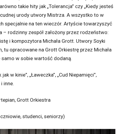
ówno takie hity jak „Tolerancja” czy „Kiedy jesteś
zecudnej urody utwory Mistrza. A wszystko to w
 specjalnie na ten wieczór. Artyście towarzyszyć
a – rodzinny zespół założony przez rodzeństwo:
stę i kompozytora Michała Grott. Utwory Soyki
h, tu opracowane na Grott Orkiestrę przez Michała
ce samo w sobie wartość dodaną.
 jak w kinie”, „Ławeczka”, „Cud Niepamięci”,
i inne.
epian, Grott Orkiestra
uczniowie, studenci, seniorzy)