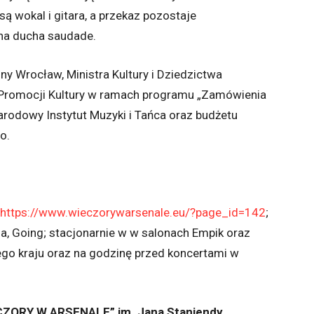
 wokal i gitara, a przekaz pozostaje
o na ducha saudade.
 Wrocław, Ministra Kultury i Dziedzictwa
romocji Kultury w ramach programu „Zamówienia
rodowy Instytut Muzyki i Tańca oraz budżetu
o.
https://www.wieczorywarsenale.eu/?page_id=142
;
yna, Going; stacjonarnie w w salonach Empik oraz
ego kraju oraz na godzinę przed koncertami w
ECZORY W ARSENALE” im. Jana Staniendy