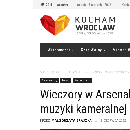
C
24.4
Wrocław
sobota, 8 sierpnia, 2026
Konta
Wiadomości
Czas Wolny
Miejsca 
Strona główna
Czas wolny
Wieczory w Arsenale 2
Czas wolny
Nowe
Wydarzenia
Wieczory w Arsena
muzyki kameralnej
PRZEZ
MAŁGORZATA BRASZKA
19 CZERWCA 2023