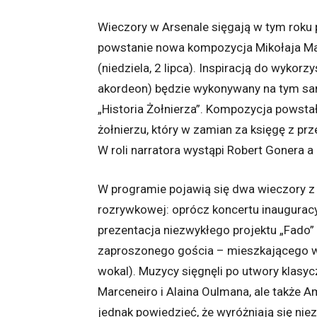
Wieczory w Arsenale sięgają w tym roku 
powstanie nowa kompozycja Mikołaja Maj
(niedziela, 2 lipca). Inspiracją do wykor
akordeon) będzie wykonywany na tym sam
„Historia Żołnierza”. Kompozycja powstał
żołnierzu, który w zamian za księgę z pr
W roli narratora wystąpi Robert Gonera
W programie pojawią się dwa wieczory z
rozrywkowej: oprócz koncertu inauguracy
prezentacja niezwykłego projektu „Fado” 
zaproszonego gościa – mieszkającego w 
wokal). Muzycy sięgnęli po utwory klasy
Marceneiro i Alaina Oulmana, ale także 
jednak powiedzieć, że wyróżniają się ni