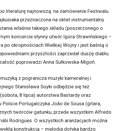
po literaturę najnowszą: na zamówienie Festiwalu
kusiaka przeznaczona na oktet instrumentalny
zystania właśnie takiego składu (poszerzonego o
ym koncercie słynny utwór Igora Strawińskiego –
a po okropnościach Wielkiej Wojny i jest baśnią o
zepowiedniami przyszłości zaprzedał duszę diabłu.
 a całość poprowadzi Anna Sułkowska-Migoń.
 muzyką z pogranicza muzyki kameralnej i
jnego Stanisława Soyki odbędzie się też
(sobota, 8 lipca) autorstwa Bastardy oraz
Polsce Portugalczyka João de Sousa (gitara,
cznych twórców gatunku, przede wszystkim Alfredo
Amálii Rodrigues. O wszystkich aranżacjach można
ezwykłą konstrukcją – melodia dotyka bardzo