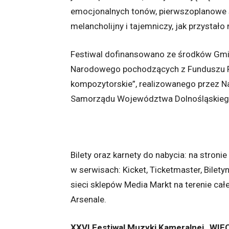
emocjonalnych tonów, pierwszoplanowe są
melancholijny i tajemniczy, jak przystał
Festiwal dofinansowano ze środków Gminy
Narodowego pochodzących z Funduszu P
kompozytorskie”, realizowanego przez Na
Samorządu Województwa Dolnośląskieg
Bilety oraz karnety do nabycia: na stronie
w serwisach: Kicket, Ticketmaster, Bilet
sieci sklepów Media Markt na terenie cał
Arsenale.
XXVI Festiwal Muzyki Kameralnej „WI