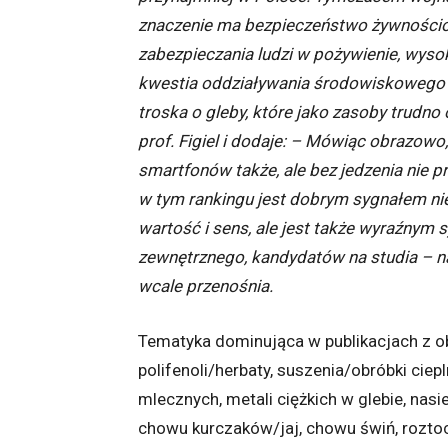
znaczenie ma bezpieczeństwo żywnościow
zabezpieczania ludzi w pożywienie, wyso
kwestia oddziaływania środowiskowego c
troska o gleby, które jako zasoby trudno
prof. Figiel i dodaje: – Mówiąc obrazo
smartfonów także, ale bez jedzenia nie 
w tym rankingu jest dobrym sygnałem nie
wartość i sens, ale jest także wyraźnym
zewnętrznego, kandydatów na studia – nau
wcale przenośnia.
Tematyka dominująca w publikacjach z ob
polifenoli/herbaty, suszenia/obróbki cie
mlecznych, metali ciężkich w glebie, nasi
chowu kurczaków/jaj, chowu świń, roztocz