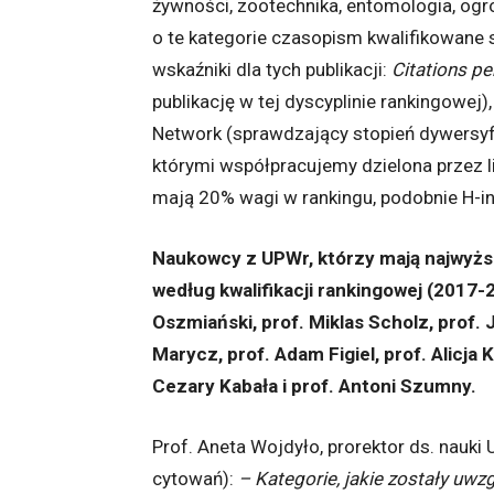
żywności, zootechnika, entomologia, ogro
o te kategorie czasopism kwalifikowane 
wskaźniki dla tych publikacji:
Citations pe
publikację w tej dyscyplinie rankingowej)
Network (sprawdzający stopień dywersyfi
którymi współpracujemy dzielona przez 
mają 20% wagi w rankingu, podobnie H-i
Naukowcy z UPWr, którzy mają najwyż
według kwalifikacji rankingowej (2017-2
Oszmiański, prof. Miklas Scholz, prof. 
Marycz, prof. Adam Figiel, prof. Alicj
Cezary Kabała i prof. Antoni Szumny.
Prof. Aneta Wojdyło, prorektor ds. nauk
cytowań):
– Kategorie, jakie zostały uw