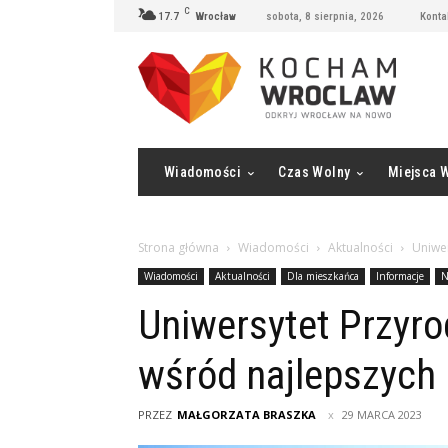
C
17.7
Wrocław
sobota, 8 sierpnia, 2026
Konta
Wiadomości
Czas Wolny
Miejsca 
Strona główna
Wiadomości
Aktualności
Uniwer
Wiadomości
Aktualności
Dla mieszkańca
Informacje
N
Uniwersytet Przyr
wśród najlepszych 
PRZEZ
MAŁGORZATA BRASZKA
29 MARCA 2023