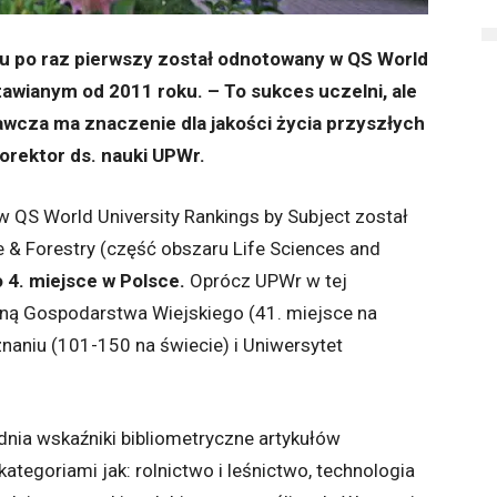
u po raz pierwszy został odnotowany w QS World
tawianym od 2011 roku. – To sukces uczelni, ale
awcza ma znaczenie dla jakości życia przyszłych
rorektor ds. nauki UPWr.
 QS World University Rankings by Subject został
e & Forestry (część obszaru Life Sciences and
 4. miejsce w Polsce.
Oprócz UPWr w tej
ną Gospodarstwa Wiejskiego (41. miejsce na
naniu (101-150 na świecie) i Uniwersytet
dnia wskaźniki bibliometryczne artykułów
tegoriami jak: rolnictwo i leśnictwo, technologia