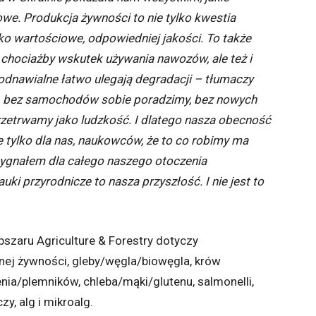
e. Produkcja żywności to nie tylko kwestia
ko wartościowe, odpowiedniej jakości. To także
hociażby wskutek używania nawozów, ale też i
 odnawialne łatwo ulegają degradacji – tłumaczy
wo, bez samochodów sobie poradzimy, bez nowych
przetrwamy jako ludzkość. I dlatego nasza obecność
 tylko dla nas, naukowców, że to co robimy ma
 sygnałem dla całego naszego otoczenia
ki przyrodnicze to nasza przyszłość. I nie jest to
szaru Agriculture & Forestry dotyczy
plnej żywności, gleby/węgla/biowęgla, krów
enia/plemników, chleba/mąki/glutenu, salmonelli,
y, alg i mikroalg.