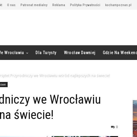
kt
O nas
Patronat medialny
Reklama
Polityka Prywatności
kochampoznan.pl
We Wrocławiu
Dla Turysty
Wrocław Dawniej
Gdzie Na Weeken
sytet Przyrodniczy we Wrocławiu wśród najlepszych na świecie!
owe
odniczy we Wrocławiu
na świecie!
0