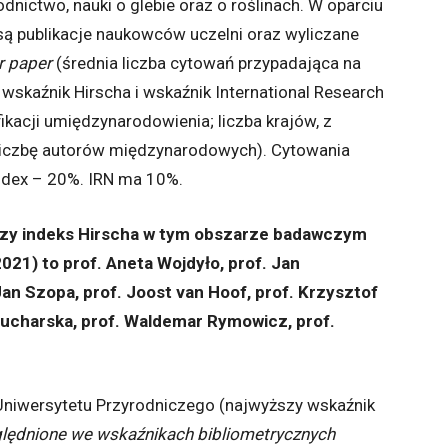
dnictwo, nauki o glebie oraz o roślinach. W oparciu
są publikacje naukowców uczelni oraz wyliczane
r paper
(średnia liczba cytowań przypadająca na
, wskaźnik Hirscha i wskaźnik International Research
kacji umiędzynarodowienia; liczba krajów, z
liczbę autorów międzynarodowych). Cytowania
ndex – 20%. IRN ma 10%.
szy indeks Hirscha w tym obszarze badawczym
021) to prof. Aneta Wojdyło, prof. Jan
Jan Szopa, prof. Joost van Hoof, prof. Krzysztof
a Kucharska, prof. Waldemar Rymowicz, prof.
i Uniwersytetu Przyrodniczego (najwyższy wskaźnik
zględnione we wskaźnikach bibliometrycznych