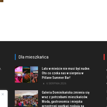
Dla mieszkańca
e.
Lato w mieście nie musi być nudne.
Oto co czeka nas w sierpniu w
Pitlane Summer Bar!
6 SIERPNIA 2026
Galeria Dominikańska zmienia się
u
wraz z potrzebami mieszkańców.
Moda, gastronomia i miejska
przestrzeń spotkań zyskują na