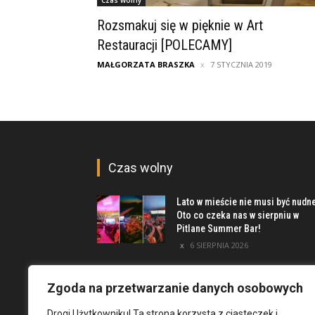
Czas wolny
Rozsmakuj się w pięknie w Art
Restauracji [POLECAMY]
MAŁGORZATA BRASZKA
7 STYCZNIA 2019
Czas wolny
Lato w mieście nie musi być nudn
Oto co czeka nas w sierpniu w
Pitlane Summer Bar!
6 SIERPNIA 2026
Poznaj inwestycję Elewator.
Mieszkania i Lofty podczas event
Zgoda na przetwarzanie danych osobowych
w Marinie Kleczków
Drogi Użytkowniku! Ta strona korzysta z ciasteczek i