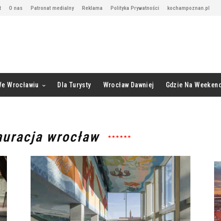
t
O nas
Patronat medialny
Reklama
Polityka Prywatności
kochampoznan.pl
We Wrocławiu
Dla Turysty
Wrocław Dawniej
Gdzie Na Weeken
auracja wrocław