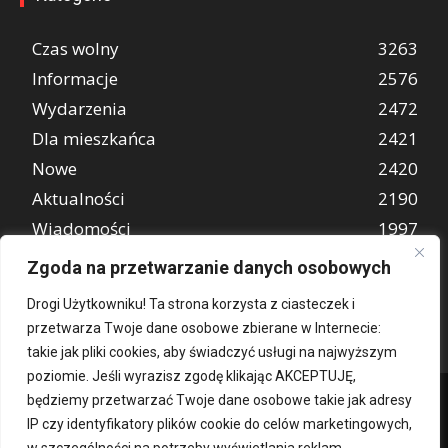
Czas wolny
3263
Informacje
2576
Wydarzenia
2472
Dla mieszkańca
2421
Nowe
2420
Aktualności
2190
Wiadomości
1997
REKLAMA
849
Zgoda na przetwarzanie danych osobowych
Atrakcje turystyczne
670
Drogi Użytkowniku! Ta strona korzysta z ciasteczek i
przetwarza Twoje dane osobowe zbierane w Internecie:
takie jak pliki cookies, aby świadczyć usługi na najwyższym
poziomie. Jeśli wyrazisz zgodę klikając AKCEPTUJĘ,
będziemy przetwarzać Twoje dane osobowe takie jak adresy
IP czy identyfikatory plików cookie do celów marketingowych,