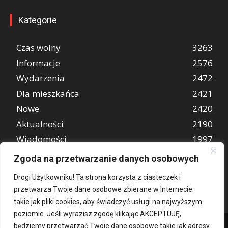
Kategorie
Czas wolny
3263
Informacje
2576
Wydarzenia
2472
Dla mieszkańca
2421
Nowe
2420
Aktualności
2190
Wiadomości
1997
REKLAMA
849
Zgoda na przetwarzanie danych osobowych
Atrakcje turystyczne
670
Drogi Użytkowniku! Ta strona korzysta z ciasteczek i
przetwarza Twoje dane osobowe zbierane w Internecie:
takie jak pliki cookies, aby świadczyć usługi na najwyższym
poziomie. Jeśli wyrazisz zgodę klikając AKCEPTUJĘ,
będziemy przetwarzać Twoje dane osobowe takie jak adresy