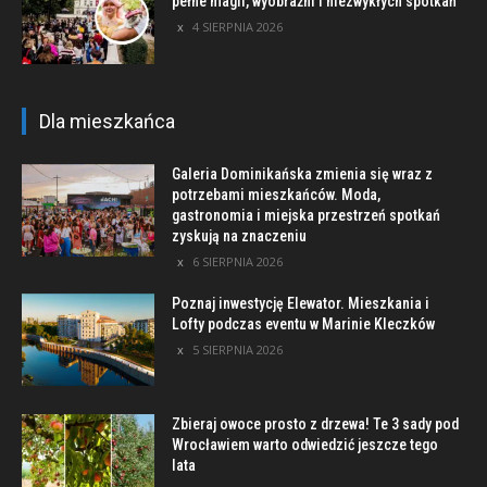
pełne magii, wyobraźni i niezwykłych spotkań
4 SIERPNIA 2026
Dla mieszkańca
Galeria Dominikańska zmienia się wraz z
potrzebami mieszkańców. Moda,
gastronomia i miejska przestrzeń spotkań
zyskują na znaczeniu
6 SIERPNIA 2026
Poznaj inwestycję Elewator. Mieszkania i
Lofty podczas eventu w Marinie Kleczków
5 SIERPNIA 2026
Zbieraj owoce prosto z drzewa! Te 3 sady pod
Wrocławiem warto odwiedzić jeszcze tego
lata