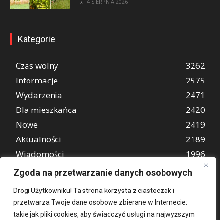
4 SIERPNIA 2026
Kategorie
Czas wolny
3262
Informacje
2575
Wydarzenia
2471
Dla mieszkańca
2420
Nowe
2419
Aktualności
2189
Wiadomości
1996
REKLAMA
848
Zgoda na przetwarzanie danych osobowych
Atrakcje turystyczne
670
Drogi Użytkowniku! Ta strona korzysta z ciasteczek i
przetwarza Twoje dane osobowe zbierane w Internecie:
takie jak pliki cookies, aby świadczyć usługi na najwyższym