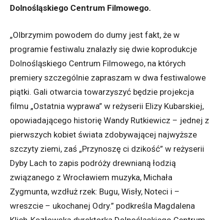
Dolnośląskiego Centrum Filmowego.
„Olbrzymim powodem do dumy jest fakt, że w
programie festiwalu znalazły się dwie koprodukcje
Dolnośląskiego Centrum Filmowego, na których
premiery szczególnie zapraszam w dwa festiwalowe
piątki. Gali otwarcia towarzyszyć będzie projekcja
filmu „Ostatnia wyprawa” w reżyserii Elizy Kubarskiej,
opowiadającego historię Wandy Rutkiewicz – jednej z
pierwszych kobiet świata zdobywającej najwyższe
szczyty ziemi, zaś „Przynoszę ci dzikość” w reżyserii
Dyby Lach to zapis podróży drewnianą łodzią
związanego z Wrocławiem muzyka, Michała
Zygmunta, wzdłuż rzek: Bugu, Wisły, Noteci i –
wreszcie – ukochanej Odry.” podkreśla Magdalena
Klich-Kozłowska dyrektorka Dolnośląskiego Centrum