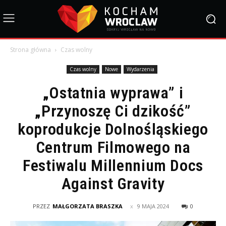
Strona główna
Czas wolny
Czas wolny
Nowe
Wydarzenia
„Ostatnia wyprawa” i
„Przynoszę Ci dzikość”
koprodukcje Dolnośląskiego
Centrum Filmowego na
Festiwalu Millennium Docs
Against Gravity
PRZEZ
MAŁGORZATA BRASZKA
9 MAJA 2024
0