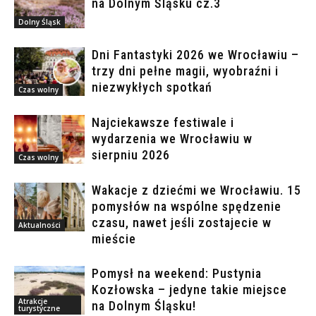
na Dolnym Śląsku cz.3
Dolny Śląsk
Dni Fantastyki 2026 we Wrocławiu –
trzy dni pełne magii, wyobraźni i
niezwykłych spotkań
Czas wolny
Najciekawsze festiwale i
wydarzenia we Wrocławiu w
sierpniu 2026
Czas wolny
Wakacje z dziećmi we Wrocławiu. 15
pomysłów na wspólne spędzenie
czasu, nawet jeśli zostajecie w
Aktualności
mieście
Pomysł na weekend: Pustynia
Kozłowska – jedyne takie miejsce
Atrakcje
na Dolnym Śląsku!
turystyczne