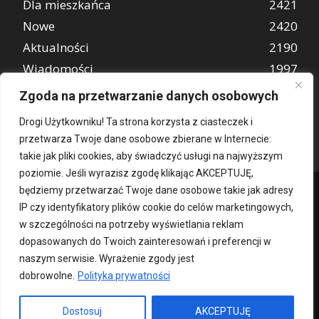
Dla mieszkańca
2421
Nowe
2420
Aktualności
2190
Wiadomości
1997
REKLAMA
849
Zgoda na przetwarzanie danych osobowych
Atrakcje turystyczne
670
Drogi Użytkowniku! Ta strona korzysta z ciasteczek i
przetwarza Twoje dane osobowe zbierane w Internecie:
takie jak pliki cookies, aby świadczyć usługi na najwyższym
poziomie. Jeśli wyrazisz zgodę klikając AKCEPTUJĘ,
będziemy przetwarzać Twoje dane osobowe takie jak adresy
IP czy identyfikatory plików cookie do celów marketingowych,
w szczególności na potrzeby wyświetlania reklam
dopasowanych do Twoich zainteresowań i preferencji w
naszym serwisie. Wyrażenie zgody jest
dobrowolne.
Polityka prywatności
Kontakt
O nas
Patronat medialny
Reklama
Polityka Prywatności
kochampoznan.pl
Dostosuj
AKCEPTUJĘ