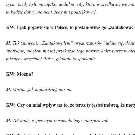
życia, kiedy było mi ciężko, dodał mi siły, kt
ó
ra w środku się we mni
to będzie dobry moment, żeby mu podziękować.
KW: I jak pojawił się w Polsce, to postanowiłeś go „zaatakować
M: Tak (śmiech). „Zaatakowałem” organizator
ó
w i udało się, dos
spotkanie, mogłem mu też przekazać jego portret, kt
ó
ry narysowałe
miesięcy wcześniej. Tak wyglądało to spotkanie.
KW: Można?
M: Można, jak najbardziej, można.
KW: Czy on miał wpływ na to, że teraz ty jesteś m
ó
wcą, że mot
M: Też mnie, w pewnym sensie, do tego zainspirował.