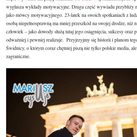
wygłasza wykłady motywacyjne. Druga część wywiadu przybliży n
jako m
ó
wcy motywacyjnego.
23-
latek
na swoich spotkaniach z lud
osobą niepełnosprawną ma mniej przeszk
ó
d na swojej drodze, niż 
człowiek – jako dowody służą tutaj jego osiągnięcia, sukcesy oraz p
odważniej i pewniej realizuje.
Przyjrzyjmy się historii i planom t
Świdnicy, o kt
ó
rym coraz chętniej piszą nie tylko polskie media, ale
zagraniczne.