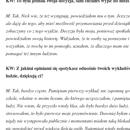
KW: To była jednak twoja decyzja, sam chciałeś wyjść do ludzi
M: Tak. Nick wie, że też występuję, powiedziałem mu o tym. Jeszcze 
ale dążę do tego, aby mieć możliwość przemawiania przed dziesiątka
zobaczymy co z tego wyjdzie. Decyzja była moja, ponieważ spotkał
powiedziałem swoją historię. Widziałem, że te osoby są poruszone 
wszystkim, że trochę to im pomogło, uznałem, że dlaczego mam nie
pomagać też innym ludziom.
KW: Z jakimi opiniami się spotykasz odnośnie twoich wykład
ó
ludzie, dziękują ci?
M: Tak, bardzo często. Pamiętam pierwszy wykład, nie zapomnę go
szkole, właśnie w moim liceum, do kt
ó
rego uczęszczałem, i pamięta
ludzi. Nie wiem, ile przyszło wtedy klas, ale było bardzo dużo ludzi
stresowałem, to było pierwsze moje przem
ó
wienie. Dawniej byłem o
nigdy nie występowała publicznie i momentami miałem taką blokadę
nic powiedzieć przed większą ilością os
ó
b. Natomiast wtedy pokonał