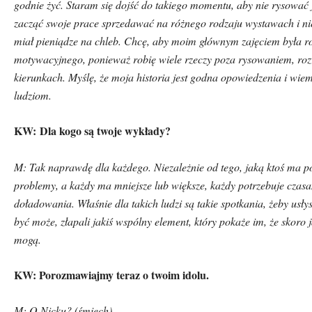
godnie żyć. Staram się dojść do takiego momentu, aby nie rysować
zacząć swoje prace sprzedawać na r
ó
żnego rodzaju wystawach i ni
miał pieniądze na chleb. Chcę, aby moim gł
ó
wnym zajęciem była r
motywacyjnego, ponieważ robię wiele rzeczy poza rysowaniem, roz
kierunkach. Myślę, że moja historia jest godna opowiedzenia i wie
ludziom.
KW:
Dla kogo są twoje wykłady?
M: Tak naprawdę dla każdego. Niezależnie od tego, jaką ktoś ma poz
problemy, a każdy ma mniejsze lub większe, każdy potrzebuje czas
doładowania. Właśnie dla takich ludzi są takie spotkania, żeby usłys
być może, złapali jakiś wsp
ó
lny element, kt
ó
ry pokaże im, że skoro 
mogą.
KW: Porozmawiajmy teraz o twoim idolu.
M: O Nicku? (śmiech)