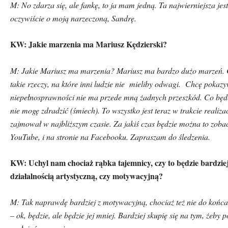
M: No zdarza się, ale fankę, to ja mam jedną. Ta najwierniejsza jest
oczywiście o moją narzeczoną, Sandrę.
KW: Jakie marzenia ma Mariusz Kędzierski?
M: Jakie Mariusz ma marzenia? Mariusz ma bardzo dużo marzeń. C
takie rzeczy, na kt
ó
re inni ludzie nie
mieliby odwagi.
Chcę pokazy
niepełnosprawności nie ma przede mną żadnych przeszk
ó
d. Co będ
nie mogę zdradzić (śmiech). To wszystko jest teraz w trakcie realizac
zajmował w najbliższym czasie. Za jakiś czas będzie można to zoba
YouTube, i na stronie na Facebooku. Zapraszam do śledzenia.
KW: Uchyl nam chociaż rąbka tajemnicy, czy to będzie bardzie
działalnością artystyczną, czy motywacyjną?
M: Tak naprawdę bardziej z motywacyjną, chociaż też nie do końca.
– ok, będzie, ale będzie jej mniej. Bardziej skupię się na tym, żeby