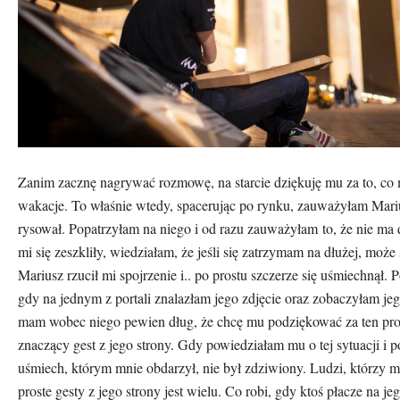
Zanim zacznę nagrywać rozmowę, na starcie dziękuję mu za to, co
wakacje. To właśnie wtedy, spacerując po rynku, zauważyłam Marius
rysował. Popatrzyłam na niego i od razu zauważyłam to, że nie ma
mi się zeszkliły, wiedziałam, że jeśli się zatrzymam na dłużej, może
Mariusz rzucił mi spojrzenie i.. po prostu szczerze się uśmiechnął. 
gdy na jednym z portali znalazłam jego zdjęcie oraz zobaczyłam jeg
mam wobec niego pewien dług, że chcę mu podziękować za ten prost
znaczący gest z jego strony. Gdy powiedziałam mu o tej sytuacji i
uśmiech, kt
ó
rym mnie obdarzył, nie był zdziwiony. Ludzi, kt
ó
rzy m
proste gesty z jego strony jest wielu. Co robi, gdy ktoś płacze na j