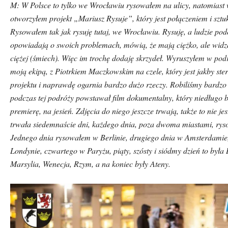
M: W Polsce to tylko we Wrocławiu rysowałem na ulicy, natomiast 
otworzyłem projekt „Mariusz Rysuje”, kt
ó
ry jest połączeniem i sztu
Rysowałem tak jak rysuję tutaj, we Wrocławiu. Rysuję, a ludzie po
opowiadają o swoich problemach, m
ó
wią, że mają ciężko, ale widz
ciężej (śmiech). Więc im trochę dodaję skrzydeł. Wyruszyłem w pod
moją ekipą, z Piotrkiem Maczkowskim na czele, kt
ó
ry jest jakby st
projektu i naprawdę ogarnia bardzo dużo rzeczy. Robiliśmy bardzo
podczas tej podr
ó
ży powstawał film dokumentalny, kt
ó
ry niedługo 
premierę, na jesień. Zdjęcia do niego jeszcze trwają, także to nie je
trwała siedemnaście dni, każdego dnia, poza dwoma miastami, ryso
Jednego dnia rysowałem w Berlinie, drugiego dnia w Amsterdamie,
Londynie, czwartego w Paryżu, piąty, sz
ó
sty i si
ó
dmy dzień to była
Marsylia, Wenecja, Rzym, a na koniec były Ateny.