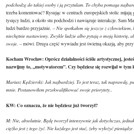
podchodzę do takiej osoby i ją przytulam. To chyba pomaga najbard
trzeba komentować? Rysując w centrach
europejskich stolic
mijają 
tysięcy ludzi, a około stu podchodzi i nawiązuje interakcje. Sam Ma
ludzi bardzo przyjaźnie.
– Nie spotkałem się jeszcze z człowiekiem, 
niechętnie nastawiony. Zwykle ludzie albo pytają o moją historię, 
swoje.
– m
ó
wi. Druga część wywiadu jest świetną okazją, aby przybl
Kocham Wrocław: Opr
ó
cz działalności ściśle artystycznej, jeste
nazwijmy to, „motywatorem”. Czy będziesz się rozwijał w tym
Mariusz Kędzierski: Jak najbardziej. To jest teraz, tak naprawdę, 
mnie. Postanowiłem przekwalifikować swoje priorytety..
KW: Co oznacza, że nie będziesz już tworzył?
M: Nie, absolutnie. Będę tworzył intensywnie jak dotychczas, jedna
ciężko jest z tego żyć. Nie każdego jest stać, żeby wyłożyć pieniądze