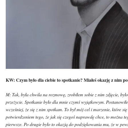
KW: Czym było dla ciebie to spotkanie? Miałeś okazję z nim 
M: Tak, była chwila na rozmowę, zrobiłem sobie z nim zdjęcie, było
przeżycie. Spotkanie było dla mnie czymś wyjątkowym. Postanowiłe
wcześniej, że się z nim spotkam. To był m
ó
j cel i marzenie, kt
ó
re się
potwierdzeniem tego, że jak się czegoś naprawdę chce, to można te
pierwsze. Po drugie było to okazją do podziękowania mu, że w 