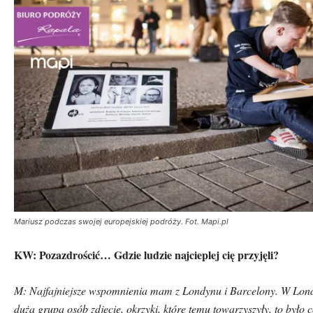
Mariusz podczas swojej europejskiej podróży. Fot. Mapi.pl
KW: Pozazdrościć… Gdzie ludzie najcieplej cię przyjęli?
M: Najfajniejsze wspomnienia mam z Londynu i Barcelony. W Londy
dużą grupą os
ó
b zdjęcie, okrzyki, kt
ó
re temu towarzyszyły, to było