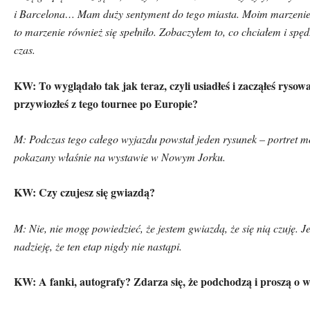
i Barcelona… Mam duży sentyment do tego miasta. Moim marzenie
to marzenie r
ó
wnież się spełniło. Zobaczyłem to, co chciałem i spę
czas.
KW: To wyglądało tak jak teraz, czyli usiadłeś i zacząłeś rysow
przywiozłeś z tego tournee po Europie?
M: Podczas tego całego wyjazdu powstał jeden rysunek – portret 
pokazany właśnie na wystawie w Nowym Jorku.
KW: Czy czujesz się gwiazdą?
M: Nie, nie mogę powiedzieć, że jestem gwiazdą, że się nią czuję. J
nadzieję, że ten etap nigdy nie nastąpi.
KW: A fanki, autografy? Zdarza się, że podchodzą i proszą o 