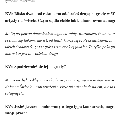
spełniać marzenia.
KW: Blisko dwa i p
ó
ł roku temu odebrałeś drugą nagrodę w Wi
artysty na świecie. Czym są dla ciebie takie uhonorowania, na
M: Są na pewno docenieniem tego, co robię. Rozumiem, że to, co ro
podoba się laikom, ale wśr
ó
d ludzi, kt
ó
rzy są profesjonalistami, za
takich środowisk, że ta sztuka jest wysokiej jakości. To tylko pokazuje
dobre i to jest ta właściwa droga
KW: Spodziewałeś się tej nagrody?
M: To nie była jakby nagroda, bardziej wyr
ó
żnienie – drugie miejs
Roku na Świecie” robi wrażenie. Fizycznie nic nie dostałem, ale to
osiągnięcie.
KW: Jesteś jeszcze nominowany w tego typu konkursach, nagro
swoje prace?