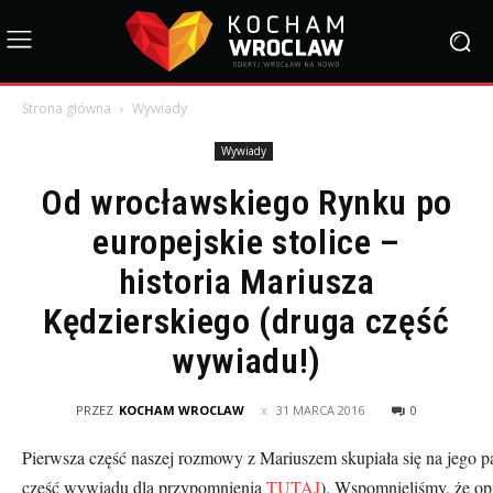
Strona główna
Wywiady
Wywiady
Od wrocławskiego Rynku po
europejskie stolice –
historia Mariusza
Kędzierskiego (druga część
wywiadu!)
PRZEZ
KOCHAM WROCLAW
31 MARCA 2016
0
Pierwsza część naszej rozmowy z Mariuszem skupiała się na jego pa
część wywiadu dla przypomnienia
TUTAJ
). Wspomnieliśmy, że op