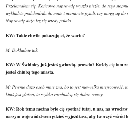
Przełamałem się. Końcowo naprawdę wyszło nieźle, do tego stopnia
wykładzie podchodziła do mnie i uczniowie pytali, czy mogą się do m
Naprawdę dużo łez się wtedy polało.
KW: Takie chwile pokazują ci, że warto?
M: Dokładnie tak.
KW: W Świdnicy już jesteś gwiazdą, prawda? Każdy cię tam z
jesteś chlubą tego miasta.
M: Pewnie dużo os
ó
b mnie zna, bo to jest niewielka miejscowość, ta
kimś jest głośno, to szybko rozchodzą się dobre rzeczy.
KW: Rok temu można było cię spotkać tutaj, u nas, na wrocł
naszym wojew
ó
dztwem gdzieś wyjeżdżasz, aby tworzyć wśr
ó
d l