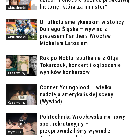
historię, która za nim stoi?
Aktualności
O futbolu amerykańskim w stolicy
Dolnego Śląska – wywiad z
prezesem Panthers Wrocław
Aktualności
Michałem Latosiem
Rok po Noblu: spotkanie z Olgą
Tokarczuk, koncert i ogłoszenie
wyników konkursów
Czas wolny
Conner Youngblood – wielka
nadzieja amerykańskiej sceny
(Wywiad)
Czas wolny
Politechnika Wrocławska ma nowy
spot rekrutacyjny –
przeprowadziliśmy wywiad z
Wywiady