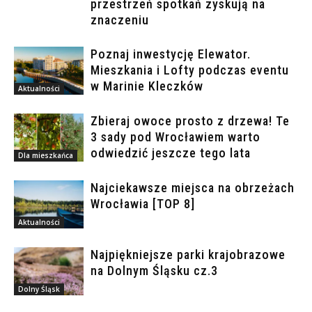
przestrzeń spotkań zyskują na
znaczeniu
Poznaj inwestycję Elewator.
Mieszkania i Lofty podczas eventu
w Marinie Kleczków
Aktualności
Zbieraj owoce prosto z drzewa! Te
3 sady pod Wrocławiem warto
odwiedzić jeszcze tego lata
Dla mieszkańca
Najciekawsze miejsca na obrzeżach
Wrocławia [TOP 8]
Aktualności
Najpiękniejsze parki krajobrazowe
na Dolnym Śląsku cz.3
Dolny Śląsk