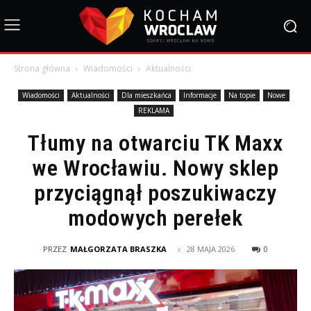
Strona główna
Wiadomości
Aktualności
Wiadomości
Aktualności
Dla mieszkańca
Informacje
Na topie
Nowe
REKLAMA
Tłumy na otwarciu TK Maxx
we Wrocławiu. Nowy sklep
przyciągnął poszukiwaczy
modowych perełek
PRZEZ
MAŁGORZATA BRASZKA
28 MAJA 2026
0