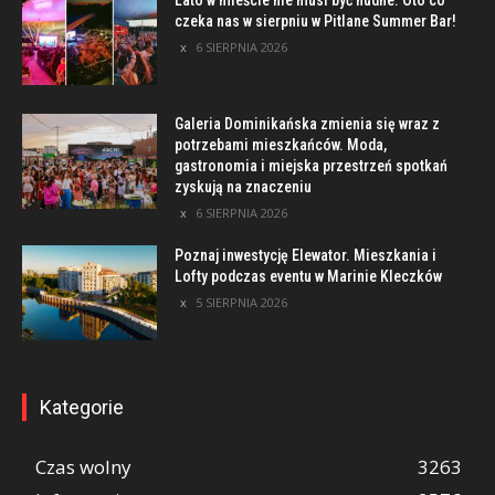
Lato w mieście nie musi być nudne. Oto co
czeka nas w sierpniu w Pitlane Summer Bar!
6 SIERPNIA 2026
Galeria Dominikańska zmienia się wraz z
potrzebami mieszkańców. Moda,
gastronomia i miejska przestrzeń spotkań
zyskują na znaczeniu
6 SIERPNIA 2026
Poznaj inwestycję Elewator. Mieszkania i
Lofty podczas eventu w Marinie Kleczków
5 SIERPNIA 2026
Kategorie
Czas wolny
3263