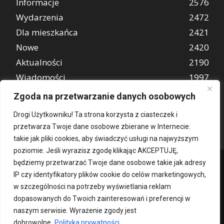
Informacje
2576
Wydarzenia
2472
Dla mieszkańca
2421
Nowe
2420
Aktualności
2190
Wiadomości
1997
REKLAMA
849
Zgoda na przetwarzanie danych osobowych
Atrakcje turystyczne
670
Drogi Użytkowniku! Ta strona korzysta z ciasteczek i
przetwarza Twoje dane osobowe zbierane w Internecie:
takie jak pliki cookies, aby świadczyć usługi na najwyższym
poziomie. Jeśli wyrazisz zgodę klikając AKCEPTUJĘ,
będziemy przetwarzać Twoje dane osobowe takie jak adresy
IP czy identyfikatory plików cookie do celów marketingowych,
w szczególności na potrzeby wyświetlania reklam
dopasowanych do Twoich zainteresowań i preferencji w
naszym serwisie. Wyrażenie zgody jest
dobrowolne.
Polityka prywatności
Kontakt
O nas
Patronat medialny
Reklama
Polityka Prywatności