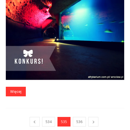
Więcej
534
535
536