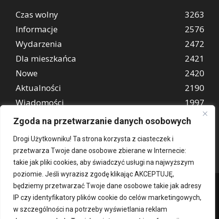
Czas wolny
3263
Informacje
2576
Wydarzenia
2472
Dla mieszkańca
2421
Nowe
2420
Aktualności
2190
Wiadomości
1997
REKLAMA
849
Zgoda na przetwarzanie danych osobowych
Atrakcje turystyczne
670
Drogi Użytkowniku! Ta strona korzysta z ciasteczek i
przetwarza Twoje dane osobowe zbierane w Internecie:
takie jak pliki cookies, aby świadczyć usługi na najwyższym
poziomie. Jeśli wyrazisz zgodę klikając AKCEPTUJĘ,
będziemy przetwarzać Twoje dane osobowe takie jak adresy
IP czy identyfikatory plików cookie do celów marketingowych,
w szczególności na potrzeby wyświetlania reklam