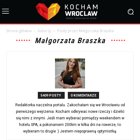
Strona główna
Autorzy
Posty przez Małgorzata Braszka
Małgorzata Braszka
5409 POSTY
0 KOMENTARZE
Redaktorka naczelna portalu. Zakochałam się we Wrocławiu od
pierwszego wejrzenia. Kocham odkrywać nowe rzeczy i dzielić
się nimi z innymi. Jeśli mam wybierać pomiędzy weekendem w
hotelu SPA, a pokonaniem 200km w kilka dni na rowerze, to
wybieram to drugie :) Jestem niepoprawną optymistką.