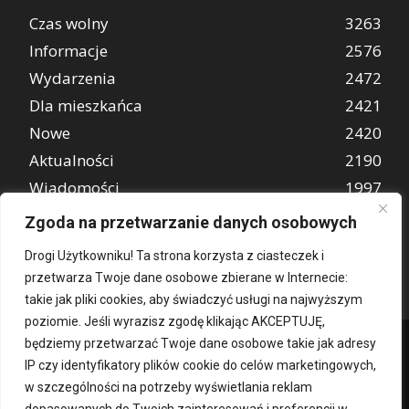
Czas wolny
3263
Informacje
2576
Wydarzenia
2472
Dla mieszkańca
2421
Nowe
2420
Aktualności
2190
Wiadomości
1997
REKLAMA
849
Zgoda na przetwarzanie danych osobowych
Atrakcje turystyczne
670
Drogi Użytkowniku! Ta strona korzysta z ciasteczek i
przetwarza Twoje dane osobowe zbierane w Internecie:
takie jak pliki cookies, aby świadczyć usługi na najwyższym
poziomie. Jeśli wyrazisz zgodę klikając AKCEPTUJĘ,
będziemy przetwarzać Twoje dane osobowe takie jak adresy
IP czy identyfikatory plików cookie do celów marketingowych,
w szczególności na potrzeby wyświetlania reklam