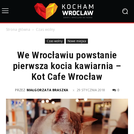
Strona główna
Czas wolny
Czas wolny
Nowe miejsca
We Wrocławiu powstanie
pierwsza kocia kawiarnia –
Kot Cafe Wrocław
PRZEZ
MAŁGORZATA BRASZKA
29 STYCZNIA 2018
0