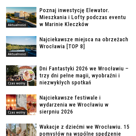
Poznaj inwestycję Elewator.
Mieszkania i Lofty podczas eventu
w Marinie Kleczków
Aktualności
Najciekawsze miejsca na obrzeżach
Wrocławia [TOP 8]
Aktualności
Dni Fantastyki 2026 we Wrocławiu –
trzy dni pełne magii, wyobraźni i
niezwykłych spotkań
Czas wolny
Najciekawsze festiwale i
wydarzenia we Wrocławiu w
sierpniu 2026
Czas wolny
Wakacje z dziećmi we Wrocławiu. 15
pomysłów na wspólne spędzenie