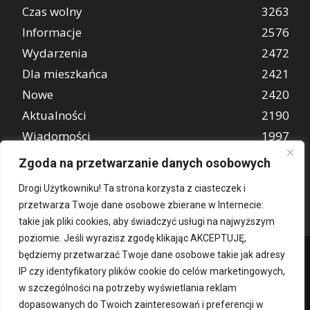
Czas wolny
3263
Informacje
2576
Wydarzenia
2472
Dla mieszkańca
2421
Nowe
2420
Aktualności
2190
Wiadomości
1997
REKLAMA
849
Zgoda na przetwarzanie danych osobowych
Atrakcje turystyczne
670
Drogi Użytkowniku! Ta strona korzysta z ciasteczek i
przetwarza Twoje dane osobowe zbierane w Internecie:
takie jak pliki cookies, aby świadczyć usługi na najwyższym
poziomie. Jeśli wyrazisz zgodę klikając AKCEPTUJĘ,
będziemy przetwarzać Twoje dane osobowe takie jak adresy
IP czy identyfikatory plików cookie do celów marketingowych,
w szczególności na potrzeby wyświetlania reklam
dopasowanych do Twoich zainteresowań i preferencji w