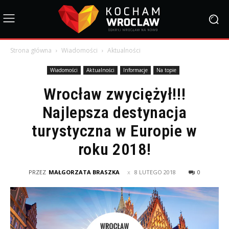
Strona główna
Wiadomości
Aktualności
Wiadomości
Aktualności
Informacje
Na topie
Wrocław zwyciężył!!!
Najlepsza destynacja
turystyczna w Europie w
roku 2018!
PRZEZ
MAŁGORZATA BRASZKA
8 LUTEGO 2018
0