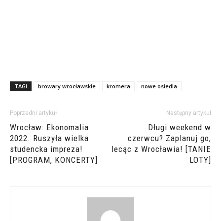
TAGI
browary wrocławskie
kromera
nowe osiedla
Poprzedni artykuł
Następny artykuł
Wrocław: Ekonomalia
Długi weekend w
2022. Ruszyła wielka
czerwcu? Zaplanuj go,
studencka impreza!
lecąc z Wrocławia! [TANIE
[PROGRAM, KONCERTY]
LOTY]