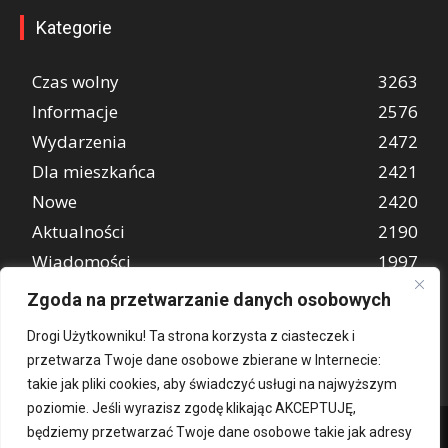
Kategorie
Czas wolny
3263
Informacje
2576
Wydarzenia
2472
Dla mieszkańca
2421
Nowe
2420
Aktualności
2190
Wiadomości
1997
REKLAMA
849
Zgoda na przetwarzanie danych osobowych
Atrakcje turystyczne
670
Drogi Użytkowniku! Ta strona korzysta z ciasteczek i
przetwarza Twoje dane osobowe zbierane w Internecie:
takie jak pliki cookies, aby świadczyć usługi na najwyższym
poziomie. Jeśli wyrazisz zgodę klikając AKCEPTUJĘ,
będziemy przetwarzać Twoje dane osobowe takie jak adresy