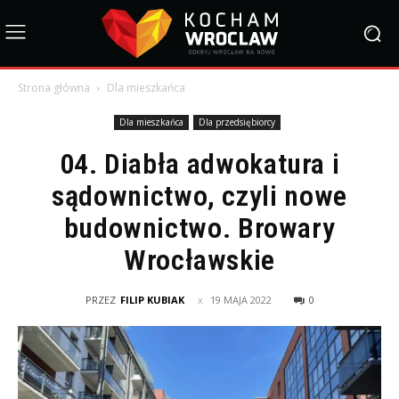
Strona główna
Dla mieszkańca
Dla mieszkańca
Dla przedsiębiorcy
04. Diabła adwokatura i
sądownictwo, czyli nowe
budownictwo. Browary
Wrocławskie
PRZEZ
FILIP KUBIAK
19 MAJA 2022
0