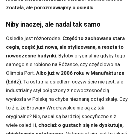
została, ale porozmawiajmy o osiedlu.
Niby inaczej, ale nadal tak samo
Osiedle jest różnorodne.
Część to zachowana stara
cegła, część już nowa, ale stylizowana, a reszta to
nowoczesne budynki
. Byłoby oryginalnie gdyby tego
samego nie robiono na Różance, czy częściowo na
Olimpia Port.
Albo już w 2006 roku w Manufakturze
(Łódź)
. Ta ostatnia osiedlem oczywiście nie jest, ale
industrialny styl połączony z nowoczesnością
wyniosła w Polskę na chyba nieznaną dotąd skalę. Czy
to źle, że Browary Wrocławskie nie są aż tak
oryginalne? Nie, nadal są bardziej specyficzne niż
wiele osiedli i,
chociaż o gustach się nie dyskutuje,
obiektywnie estetyczne
. Natomiast nie jest to jakieś