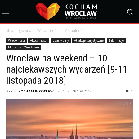
Strona główna
Wiadomości
Aktualności
Wiadomości
Aktualności
Czas wolny
Atrakcje turystyczne
Informacje
Miejsca we Wrocławiu
Wrocław na weekend – 10
najciekawszych wydarzeń [9-11
listopada 2018]
PRZEZ
KOCHAM WROCLAW
7 LISTOPADA 2018
0