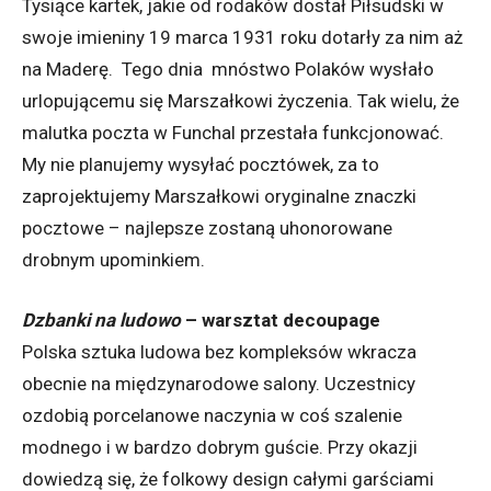
Tysiące kartek, jakie od rodaków dostał Piłsudski w
swoje imieniny 19 marca 1931 roku dotarły za nim aż
na Maderę. Tego dnia mnóstwo Polaków wysłało
urlopującemu się Marszałkowi życzenia. Tak wielu, że
malutka poczta w Funchal przestała funkcjonować.
My nie planujemy wysyłać pocztówek, za to
zaprojektujemy Marszałkowi oryginalne znaczki
pocztowe – najlepsze zostaną uhonorowane
drobnym upominkiem.
Dzbanki na ludowo
–
warsztat decoupage
Polska sztuka ludowa bez kompleksów wkracza
obecnie na międzynarodowe salony. Uczestnicy
ozdobią porcelanowe naczynia w coś szalenie
modnego i w bardzo dobrym guście. Przy okazji
dowiedzą się, że folkowy design całymi garściami