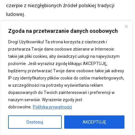
czerpie z niezgłębionych źródeł polskiej tradycji
ludowej.
Historia w kolorach –
zajęcia edukacyjne IPN
Zgoda na przetwarzanie danych osobowych
Zajęcia, których celem jest przybliżenie najmłodszym
Drogi Użytkowniku! Ta strona korzysta z ciasteczek i
w atrakcyjnej i przystępnej formie tematyki polskich
przetwarza Twoje dane osobowe zbierane w Internecie:
symboli narodowych – herbu, flagi i hymnu, ale także
takie jak pliki cookies, aby świadczyć usługi na najwyższym
poziomie. Jeśli wyrazisz zgodę klikając AKCEPTUJĘ,
tych mniej znanych, jak choćby symbolu Polskiej
będziemy przetwarzać Twoje dane osobowe takie jak adresy
Kotwicy. W programie m.in. klejenie flagi, portret
IP czy identyfikatory plików cookie do celów marketingowych,
Piłsudskiego, kolorowanki.
w szczególności na potrzeby wyświetlania reklam
dopasowanych do Twoich zainteresowań i preferencji w
Polska podziemna
– warsztat druku wypukłego
naszym serwisie. Wyrażenie zgody jest
dobrowolne.
Polityka prywatności
W myśl której „każdy nasz człowiek jest doskonałym,
samodzielnym drukarzem i organizatorem druku”,
Dostosuj
AKCEPTUJĘ
uczestnicy samodzielnie wykonają nadruki na torbach
metodą druku wypukłego – techniki, dzięki której w