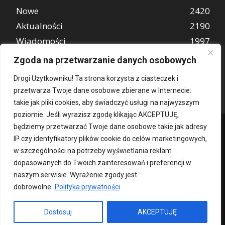
Nowe
2420
Aktualności
2190
Wiadomości
1997
REKLAMA
849
Zgoda na przetwarzanie danych osobowych
Atrakcje turystyczne
670
Drogi Użytkowniku! Ta strona korzysta z ciasteczek i
przetwarza Twoje dane osobowe zbierane w Internecie:
takie jak pliki cookies, aby świadczyć usługi na najwyższym
poziomie. Jeśli wyrazisz zgodę klikając AKCEPTUJĘ,
będziemy przetwarzać Twoje dane osobowe takie jak adresy
IP czy identyfikatory plików cookie do celów marketingowych,
w szczególności na potrzeby wyświetlania reklam
dopasowanych do Twoich zainteresowań i preferencji w
naszym serwisie. Wyrażenie zgody jest
dobrowolne.
Polityka prywatności
Kontakt
O nas
Patronat medialny
Reklama
Polityka Prywatności
kochampoznan.pl
Dostosuj
AKCEPTUJĘ