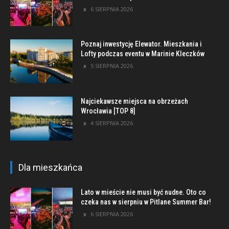
6 SIERPNIA 2026
Poznaj inwestycję Elewator. Mieszkania i
Lofty podczas eventu w Marinie Kleczków
5 SIERPNIA 2026
Najciekawsze miejsca na obrzeżach
Wrocławia [TOP 8]
4 SIERPNIA 2026
Dla mieszkańca
Lato w mieście nie musi być nudne. Oto co
czeka nas w sierpniu w Pitlane Summer Bar!
6 SIERPNIA 2026