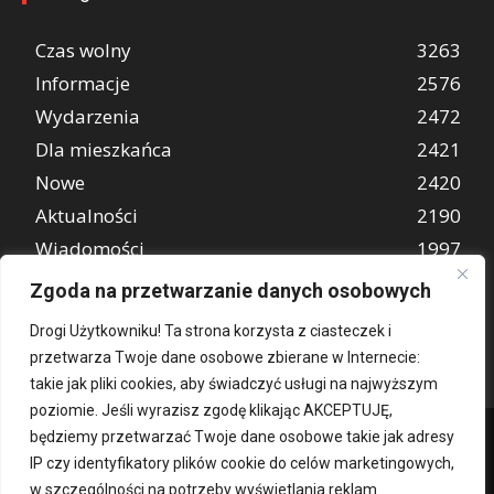
Czas wolny
3263
Informacje
2576
Wydarzenia
2472
Dla mieszkańca
2421
Nowe
2420
Aktualności
2190
Wiadomości
1997
REKLAMA
849
Zgoda na przetwarzanie danych osobowych
Atrakcje turystyczne
670
Drogi Użytkowniku! Ta strona korzysta z ciasteczek i
przetwarza Twoje dane osobowe zbierane w Internecie:
takie jak pliki cookies, aby świadczyć usługi na najwyższym
poziomie. Jeśli wyrazisz zgodę klikając AKCEPTUJĘ,
będziemy przetwarzać Twoje dane osobowe takie jak adresy
IP czy identyfikatory plików cookie do celów marketingowych,
w szczególności na potrzeby wyświetlania reklam