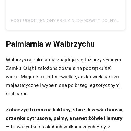
POST UDOSTĘPNIONY PRZEZ NIESAMOWITY DOLNY ŚLĄSK (@NIESAMOWITYDOLNYSLASK)
Palmiarnia w Wałbrzychu
Wałbrzyska Palmiarnia znajduje się tuż przy słynnym
Zamku Książ i założona została na początku XX
wieku. Miejsce to jest niewielkie, aczkolwiek bardzo
majestatyczne i wypełnione po brzegi egzotycznymi
roślinami.
Zobaczyć tu można kaktusy, stare drzewka bonsai,
drzewka cytrusowe, palmy, a nawet żółwie i lemury
— to wszystko na skałach wulkanicznych Etny, z