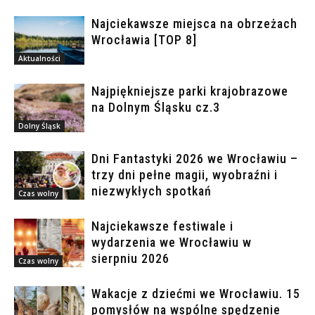
Najciekawsze miejsca na obrzeżach
Wrocławia [TOP 8]
Aktualności
Najpiękniejsze parki krajobrazowe
na Dolnym Śląsku cz.3
Dolny Śląsk
Dni Fantastyki 2026 we Wrocławiu –
trzy dni pełne magii, wyobraźni i
niezwykłych spotkań
Czas wolny
Najciekawsze festiwale i
wydarzenia we Wrocławiu w
sierpniu 2026
Czas wolny
Wakacje z dziećmi we Wrocławiu. 15
pomysłów na wspólne spędzenie