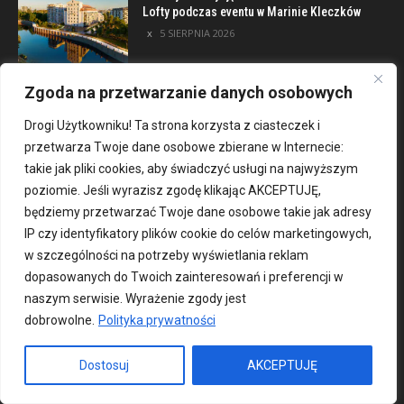
Lofty podczas eventu w Marinie Kleczków
5 SIERPNIA 2026
Zgoda na przetwarzanie danych osobowych
Kategorie
Drogi Użytkowniku! Ta strona korzysta z ciasteczek i
przetwarza Twoje dane osobowe zbierane w Internecie:
Czas wolny
3263
takie jak pliki cookies, aby świadczyć usługi na najwyższym
poziomie. Jeśli wyrazisz zgodę klikając AKCEPTUJĘ,
Informacje
2576
będziemy przetwarzać Twoje dane osobowe takie jak adresy
Wydarzenia
2472
IP czy identyfikatory plików cookie do celów marketingowych,
Dla mieszkańca
2421
w szczególności na potrzeby wyświetlania reklam
Nowe
2420
dopasowanych do Twoich zainteresowań i preferencji w
naszym serwisie. Wyrażenie zgody jest
Aktualności
2190
dobrowolne.
Polityka prywatności
Wiadomości
1997
REKLAMA
849
Dostosuj
AKCEPTUJĘ
Atrakcje turystyczne
670