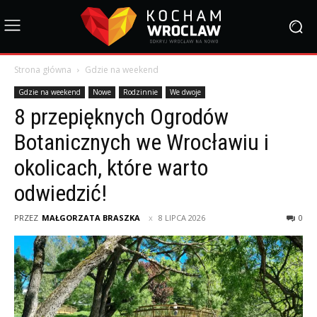
Strona główna
Gdzie na weekend
Gdzie na weekend
Nowe
Rodzinnie
We dwoje
8 przepięknych Ogrodów
Botanicznych we Wrocławiu i
okolicach, które warto
odwiedzić!
PRZEZ
MAŁGORZATA BRASZKA
8 LIPCA 2026
0