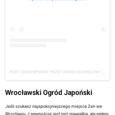
POST UDOSTĘPNIONY PRZEZ OGRÓD BOTANICZNY UWR (@OGRODBOTANICZNYUWR)
Wrocławski Ogród Japoński
Jeśli szukasz najspokojniejszego miejsca Zen we
Wrocławiu, z pewnością jest nim niewielkie, ale piękny