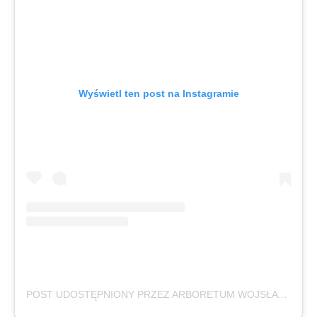
Wyświetl ten post na Instagramie
POST UDOSTĘPNIONY PRZEZ ARBORETUM WOJSŁAWICE UWR (@ARBORETUM_WOJSLAWICE)