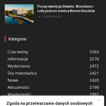
Poznaj inwestycję Elewator. Mieszkania i
Lofty podczas eventu w Marinie Kleczków
5 SIERPNIA 2026
Kategorie
Czas wolny
3263
Informacje
2576
Wydarzenia
2472
Dla mieszkańca
2421
Nowe
2420
Aktualności
2190
Wiadomości
1997
REKLAMA
849
Zgoda na przetwarzanie danych osobowych