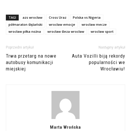
TAGI
azs wrocław
Cross Uraz
Polska vs Nigeria
półmaraton ślężański
wrocław emocje
wrocław mecze
wrocław piłka nożna
wrocław śleza wrocław
wrocław sport
Poprzedni artykuł
Następny artykuł
Trwa przetarg na nowe
Auta Vozilli biją rekordy
autobusy komunikacji
popularności we
miejskiej
Wrocławiu!
Marta Wrońska