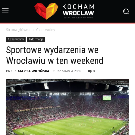
Strona główna
Czas wolny
Czas wolny
Informacje
Sportowe wydarzenia we
Wrocławiu w ten weekend
PRZEZ
MARTA WROŃSKA
22 MARCA 2018
0