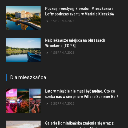
Poznaj inwestycję Elewator. Mieszkania i
Lofty podczas eventu w Marinie Kleczków
5 SIERPNIA 2026
Najciekawsze miejsca na obrzeżach
Wrocławia [TOP 8]
4 SIERPNIA 2026
Dla mieszkańca
Lato w mieście nie musi być nudne. Oto co
czeka nas w sierpniu w Pitlane Summer Bar!
6 SIERPNIA 2026
Galeria Dominikańska zmienia się wraz z