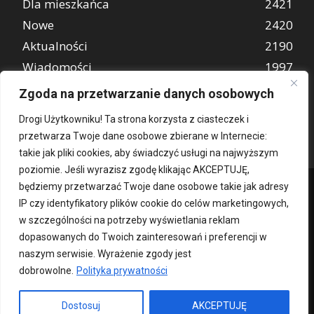
Dla mieszkańca
2421
Nowe
2420
Aktualności
2190
Wiadomości
1997
REKLAMA
849
Zgoda na przetwarzanie danych osobowych
Atrakcje turystyczne
670
Drogi Użytkowniku! Ta strona korzysta z ciasteczek i
przetwarza Twoje dane osobowe zbierane w Internecie:
takie jak pliki cookies, aby świadczyć usługi na najwyższym
poziomie. Jeśli wyrazisz zgodę klikając AKCEPTUJĘ,
będziemy przetwarzać Twoje dane osobowe takie jak adresy
IP czy identyfikatory plików cookie do celów marketingowych,
w szczególności na potrzeby wyświetlania reklam
dopasowanych do Twoich zainteresowań i preferencji w
naszym serwisie. Wyrażenie zgody jest
dobrowolne.
Polityka prywatności
Kontakt
O nas
Patronat medialny
Reklama
Polityka Prywatności
kochampoznan.pl
Dostosuj
AKCEPTUJĘ