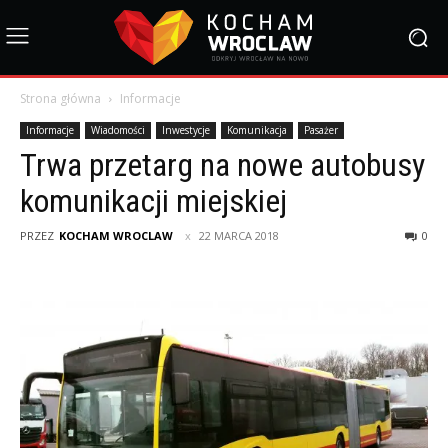
Strona główna
Informacje
Informacje
Wiadomości
Inwestycje
Komunikacja
Pasażer
Trwa przetarg na nowe autobusy
komunikacji miejskiej
PRZEZ
KOCHAM WROCLAW
22 MARCA 2018
0