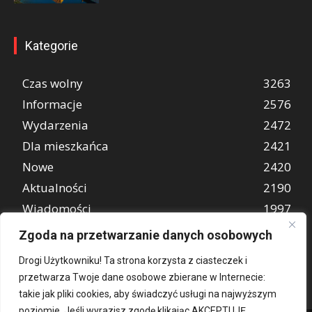
Kategorie
Czas wolny
3263
Informacje
2576
Wydarzenia
2472
Dla mieszkańca
2421
Nowe
2420
Aktualności
2190
Wiadomości
1997
REKLAMA
849
Zgoda na przetwarzanie danych osobowych
Atrakcje turystyczne
670
Drogi Użytkowniku! Ta strona korzysta z ciasteczek i
przetwarza Twoje dane osobowe zbierane w Internecie:
takie jak pliki cookies, aby świadczyć usługi na najwyższym
poziomie. Jeśli wyrazisz zgodę klikając AKCEPTUJĘ,