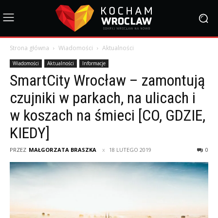
Strona główna
Wiadomości
Aktualności
Wiadomości
Aktualności
Informacje
SmartCity Wrocław – zamontują
czujniki w parkach, na ulicach i
w koszach na śmieci [CO, GDZIE,
KIEDY]
PRZEZ
MAŁGORZATA BRASZKA
18 LUTEGO 2019
0