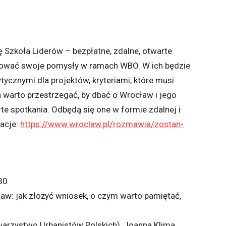
 Szkoła Liderów – bezpłatne, zdalne, otwarte
lizować swoje pomysły w ramach WBO. W ich będzie
cznymi dla projektów, kryteriami, które musi
h warto przestrzegać, by dbać o Wrocław i jego
e spotkania. Odbędą się one w formie zdalnej i
acje:
https://www.wroclaw.pl/rozmawia/zostan-
30
aw: jak złożyć wniosek, o czym warto pamiętać,
owarzystwo Urbanistów Polskich), Joanna Klima