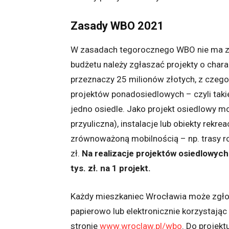
Zasady WBO 2021
W zasadach tegorocznego WBO nie ma zm
budżetu należy zgłaszać projekty o char
przeznaczy 25 milionów złotych, z czego
projektów ponadosiedlowych – czyli taki
jedno osiedle. Jako projekt osiedlowy mo
przyuliczna), instalacje lub obiekty rekr
zrównoważoną mobilnością – np. trasy 
zł.
Na realizacje projektów osiedlowyc
tys. zł. na 1 projekt.
Każdy mieszkaniec Wrocławia może zgłosi
papierowo lub elektronicznie korzystają
stronie
www.wroclaw.pl/wbo
. Do projek