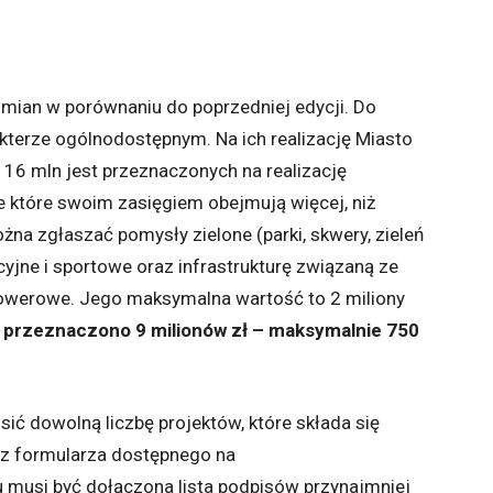
ian w porównaniu do poprzedniej edycji. Do
akterze ogólnodostępnym. Na ich realizację Miasto
 16 mln jest przeznaczonych na realizację
e które swoim zasięgiem obejmują więcej, niż
żna zgłaszać pomysły zielone (parki, skwery, zieleń
eacyjne i sportowe oraz infrastrukturę związaną ze
rowerowe. Jego maksymalna wartość to 2 miliony
h przeznaczono 9 milionów zł – maksymalnie 750
ć dowolną liczbę projektów, które składa się
c z formularza dostępnego na
tu musi być dołączona lista podpisów przynajmniej