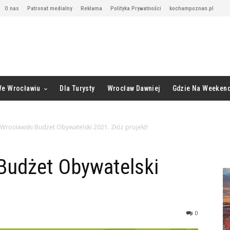
O nas
Patronat medialny
Reklama
Polityka Prywatności
kochampoznan.pl
We Wrocławiu
Dla Turysty
Wrocław Dawniej
Gdzie Na Weeken
Wrocławski Budżet Obywatelski 2021. Złóż projekt!
Budżet Obywatelski
0