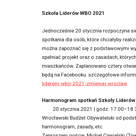
Szkoła Liderów WBO 2021
Jednocześnie 20 stycznia rozpoczyna się
spotkania dla osób, które chciałyby rea
można zapoznać się z podstawowymi wyty
spełniać projekt oraz o zasadach, któryc
mieszkańców. Zaplanowano cztery otwart
będą na Facebooku. szczegółowe inform
liderem-wbo-2021-zmieniaj-wroclaw
Harmonogram spotkań Szkoły Liderów
· 20 stycznia 2021 | godz. 17.00–18.
Wrocławski Budżet Obywatelski od podst
harmonogram, zasady, etc.
Zaproszeni goście: Michał Ciesielski (T