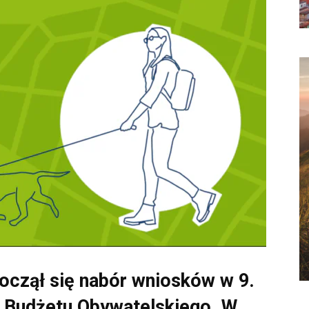
począł się nabór wniosków w 9.
o Budżetu Obywatelskiego. W