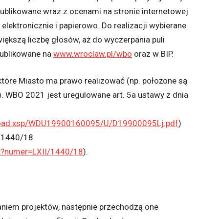
ublikowane wraz z ocenami na stronie internetowej
lektronicznie i papierowo. Do realizacji wybierane
większą liczbę głosów, aż do wyczerpania puli
publikowane na
www.wroclaw.pl/wbo
oraz w BIP.
tóre Miasto ma prawo realizować (np. położone są
. WBO 2021 jest uregulowane art. 5a ustawy z dnia
ownload.xsp/WDU19900160095/U/D19900095Lj.pdf
)
I/1440/18
px?numer=LXII/1440/18
).
niem projektów, następnie przechodzą one