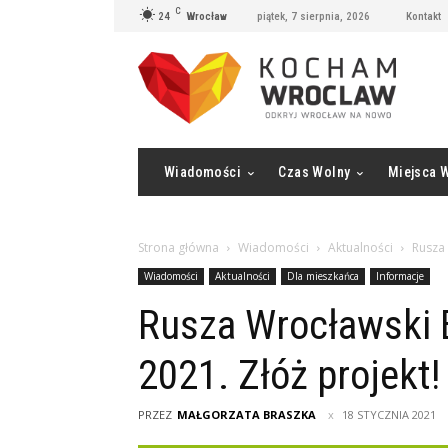
C
24
Wrocław
piątek, 7 sierpnia, 2026
Kontakt
Wiadomości
Czas Wolny
Miejsca 
Strona główna
Wiadomości
Aktualności
Rusza 
Wiadomości
Aktualności
Dla mieszkańca
Informacje
Rusza Wrocławski 
2021. Złóż projekt!
PRZEZ
MAŁGORZATA BRASZKA
18 STYCZNIA 2021