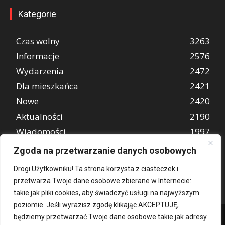
Kategorie
Czas wolny
3263
Informacje
2576
Wydarzenia
2472
Dla mieszkańca
2421
Nowe
2420
Aktualności
2190
Wiadomości
1997
REKLAMA
849
Zgoda na przetwarzanie danych osobowych
Atrakcje turystyczne
670
Drogi Użytkowniku! Ta strona korzysta z ciasteczek i
przetwarza Twoje dane osobowe zbierane w Internecie:
takie jak pliki cookies, aby świadczyć usługi na najwyższym
poziomie. Jeśli wyrazisz zgodę klikając AKCEPTUJĘ,
będziemy przetwarzać Twoje dane osobowe takie jak adresy