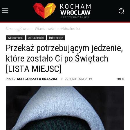
Strona główna
Wiadomości
Aktualności
Wiadomości
Aktualności
Informacje
Przekaż potrzebującym jedzenie,
które zostało Ci po Świętach
[LISTA MIEJSC]
PRZEZ
MAŁGORZATA BRASZKA
22 KWIETNIA 2019
0