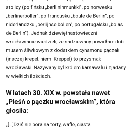
stolicy (po fińsku „berliininmunkki”, po norwesku
„berlinerboller”, po francusku „boule de Berlin”, po
niderlandzku „berlijnse bollen”, po portugalsku „bolas
de Berlin”). Jednak dziewiętnastowieczni
wrocławianie wiedzieli, że nadziewany powidłami lub
musem śliwkowym z dodatkiem cynamonu pączek
(inaczej krepel, niem. Kreppel) to przysmak
wrocławski. Nazywany był królem karnawału i zjadany
w wielkich ilościach.
W latach 30. XIX w. powstała nawet
„Pieśń o pączku wrocławskim”, która
głosiła:
„[…]Dziś nie pora na torty, wafle, ciasta