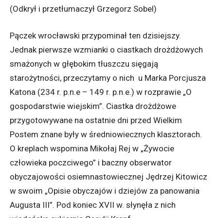
(Odkrył i przetłumaczył Grzegorz Sobel)
Pączek wrocławski przypominał ten dzisiejszy.
Jednak pierwsze wzmianki o ciastkach drożdżowych
smażonych w głębokim tłuszczu sięgają
starożytności, przeczytamy o nich
u Marka Porcjusza
Katona (234 r. p.n.e – 149 r. p.n.e.) w rozprawie „O
gospodarstwie wiejskim”. Ciastka drożdżowe
przygotowywane na ostatnie dni przed Wielkim
Postem znane były w średniowiecznych klasztorach.
O kreplach wspomina Mikołaj Rej w „Żywocie
człowieka poczciwego” i baczny obserwator
obyczajowości osiemnastowiecznej Jędrzej Kitowicz
w swoim „Opisie obyczajów i dziejów za panowania
Augusta III”. Pod koniec XVII w. słynęła z nich