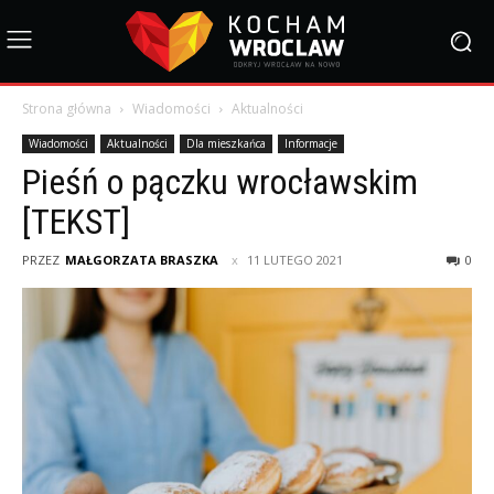
Strona główna
Wiadomości
Aktualności
Wiadomości
Aktualności
Dla mieszkańca
Informacje
Pieśń o pączku wrocławskim
[TEKST]
PRZEZ
MAŁGORZATA BRASZKA
11 LUTEGO 2021
0