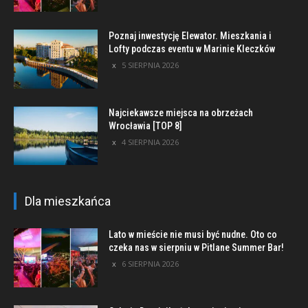
Poznaj inwestycję Elewator. Mieszkania i
Lofty podczas eventu w Marinie Kleczków
5 SIERPNIA 2026
Najciekawsze miejsca na obrzeżach
Wrocławia [TOP 8]
4 SIERPNIA 2026
Dla mieszkańca
Lato w mieście nie musi być nudne. Oto co
czeka nas w sierpniu w Pitlane Summer Bar!
6 SIERPNIA 2026